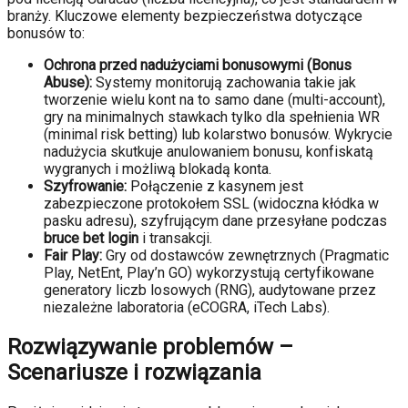
branży. Kluczowe elementy bezpieczeństwa dotyczące
bonusów to:
Ochrona przed nadużyciami bonusowymi (Bonus
Abuse):
Systemy monitorują zachowania takie jak
tworzenie wielu kont na to samo dane (multi-account),
gry na minimalnych stawkach tylko dla spełnienia WR
(minimal risk betting) lub kolarstwo bonusów. Wykrycie
nadużycia skutkuje anulowaniem bonusu, konfiskatą
wygranych i możliwą blokadą konta.
Szyfrowanie:
Połączenie z kasynem jest
zabezpieczone protokołem SSL (widoczna kłódka w
pasku adresu), szyfrującym dane przesyłane podczas
bruce bet login
i transakcji.
Fair Play:
Gry od dostawców zewnętrznych (Pragmatic
Play, NetEnt, Play’n GO) wykorzystują certyfikowane
generatory liczb losowych (RNG), audytowane przez
niezależne laboratoria (eCOGRA, iTech Labs).
Rozwiązywanie problemów –
Scenariusze i rozwiązania