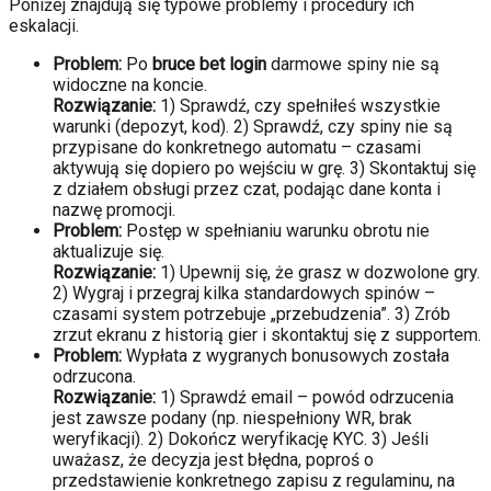
Poniżej znajdują się typowe problemy i procedury ich
eskalacji.
Problem:
Po
bruce bet login
darmowe spiny nie są
widoczne na koncie.
Rozwiązanie:
1) Sprawdź, czy spełniłeś wszystkie
warunki (depozyt, kod). 2) Sprawdź, czy spiny nie są
przypisane do konkretnego automatu – czasami
aktywują się dopiero po wejściu w grę. 3) Skontaktuj się
z działem obsługi przez czat, podając dane konta i
nazwę promocji.
Problem:
Postęp w spełnianiu warunku obrotu nie
aktualizuje się.
Rozwiązanie:
1) Upewnij się, że grasz w dozwolone gry.
2) Wygraj i przegraj kilka standardowych spinów –
czasami system potrzebuje „przebudzenia”. 3) Zrób
zrzut ekranu z historią gier i skontaktuj się z supportem.
Problem:
Wypłata z wygranych bonusowych została
odrzucona.
Rozwiązanie:
1) Sprawdź email – powód odrzucenia
jest zawsze podany (np. niespełniony WR, brak
weryfikacji). 2) Dokończ weryfikację KYC. 3) Jeśli
uważasz, że decyzja jest błędna, poproś o
przedstawienie konkretnego zapisu z regulaminu, na