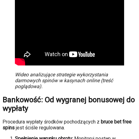
Wideo analizujące strategie wykorzystania
darmowych spinów w kasynach online (treść
poglądowa).
Bankowość: Od wygranej bonusowej do
wypłaty
Procedura wypłaty środków pochodzących z
bruce bet free
spins
jest ściśle regulowana.
Spełnienie warunku obrotu:
Monitoruj postęp w