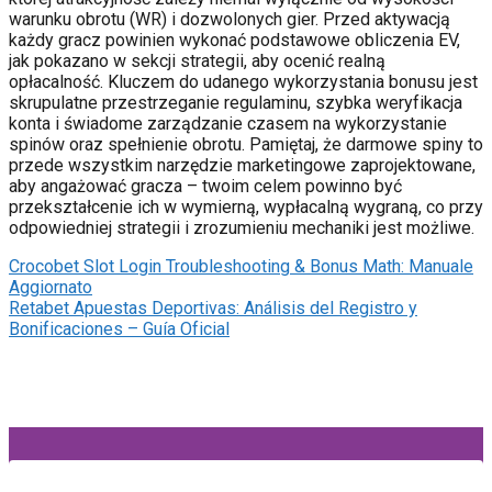
warunku obrotu (WR) i dozwolonych gier. Przed aktywacją
każdy gracz powinien wykonać podstawowe obliczenia EV,
jak pokazano w sekcji strategii, aby ocenić realną
opłacalność. Kluczem do udanego wykorzystania bonusu jest
skrupulatne przestrzeganie regulaminu, szybka weryfikacja
konta i świadome zarządzanie czasem na wykorzystanie
spinów oraz spełnienie obrotu. Pamiętaj, że darmowe spiny to
przede wszystkim narzędzie marketingowe zaprojektowane,
aby angażować gracza – twoim celem powinno być
przekształcenie ich w wymierną, wypłacalną wygraną, co przy
odpowiedniej strategii i zrozumieniu mechaniki jest możliwe.
Crocobet Slot Login Troubleshooting & Bonus Math: Manuale
Aggiornato
Retabet Apuestas Deportivas: Análisis del Registro y
Bonificaciones – Guía Oficial