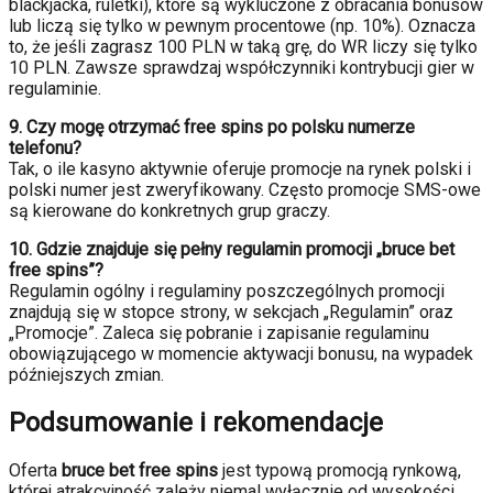
blackjacka, ruletki), które są wykluczone z obracania bonusów
lub liczą się tylko w pewnym procentowe (np. 10%). Oznacza
to, że jeśli zagrasz 100 PLN w taką grę, do WR liczy się tylko
10 PLN. Zawsze sprawdzaj współczynniki kontrybucji gier w
regulaminie.
9. Czy mogę otrzymać free spins po polsku numerze
telefonu?
Tak, o ile kasyno aktywnie oferuje promocje na rynek polski i
polski numer jest zweryfikowany. Często promocje SMS-owe
są kierowane do konkretnych grup graczy.
10. Gdzie znajduje się pełny regulamin promocji „bruce bet
free spins”?
Regulamin ogólny i regulaminy poszczególnych promocji
znajdują się w stopce strony, w sekcjach „Regulamin” oraz
„Promocje”. Zaleca się pobranie i zapisanie regulaminu
obowiązującego w momencie aktywacji bonusu, na wypadek
późniejszych zmian.
Podsumowanie i rekomendacje
Oferta
bruce bet free spins
jest typową promocją rynkową,
której atrakcyjność zależy niemal wyłącznie od wysokości