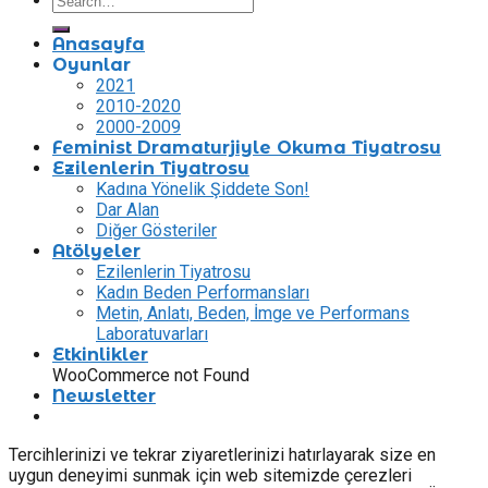
Anasayfa
Oyunlar
2021
2010-2020
2000-2009
Feminist Dramaturjiyle Okuma Tiyatrosu
Ezilenlerin Tiyatrosu
Kadına Yönelik Şiddete Son!
Dar Alan
Diğer Gösteriler
Atölyeler
Ezilenlerin Tiyatrosu
Kadın Beden Performansları
Metin, Anlatı, Beden, İmge ve Performans
Laboratuvarları
Etkinlikler
WooCommerce not Found
Newsletter
Tercihlerinizi ve tekrar ziyaretlerinizi hatırlayarak size en
uygun deneyimi sunmak için web sitemizde çerezleri