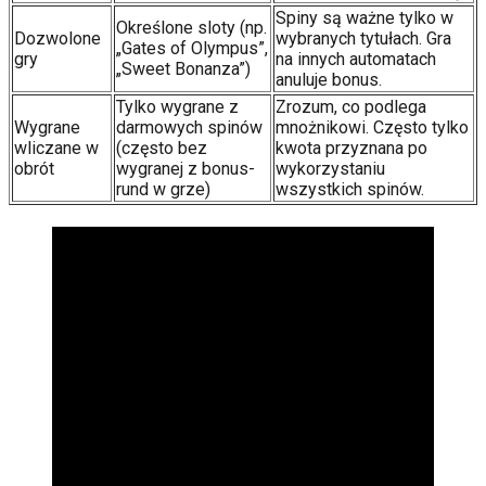
Spiny są ważne tylko w
Określone sloty (np.
Dozwolone
wybranych tytułach. Gra
„Gates of Olympus”,
gry
na innych automatach
„Sweet Bonanza”)
anuluje bonus.
Tylko wygrane z
Zrozum, co podlega
Wygrane
darmowych spinów
mnożnikowi. Często tylko
wliczane w
(często bez
kwota przyznana po
obrót
wygranej z bonus-
wykorzystaniu
rund w grze)
wszystkich spinów.