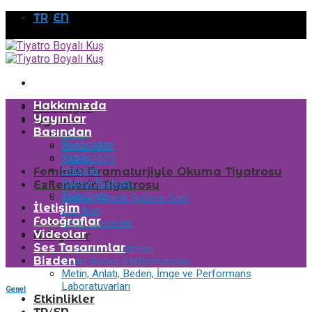
Skip
TR
/
EN
to
content
Hakkımızda
Anasayfa
Yayınlar
Oyunlar
Basından
2021
Ropörtajlar
2010-2020
Yazılar
2000-2009
Haberler
Feminist Dramaturjiyle Okuma Tiyatrosu
Radyo-Podcast
Ezilenlerin Tiyatrosu
Televizyon
Kadına Yönelik Şiddete Son!
İletişim
Dar Alan
Fotoğraflar
Diğer Gösteriler
Videolar
Atölyeler
Ses Tasarımlar
Ezilenlerin Tiyatrosu
Bizden
Kadın Beden Performansları
Metin, Anlatı, Beden, İmge ve Performans
Laboratuvarları
Genel
Etkinlikler