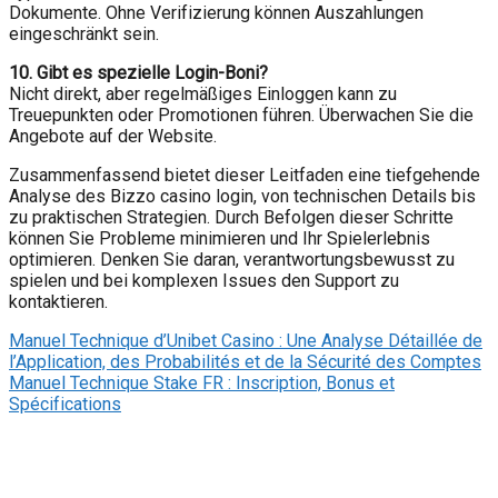
Dokumente. Ohne Verifizierung können Auszahlungen
eingeschränkt sein.
10. Gibt es spezielle Login-Boni?
Nicht direkt, aber regelmäßiges Einloggen kann zu
Treuepunkten oder Promotionen führen. Überwachen Sie die
Angebote auf der Website.
Zusammenfassend bietet dieser Leitfaden eine tiefgehende
Analyse des Bizzo casino login, von technischen Details bis
zu praktischen Strategien. Durch Befolgen dieser Schritte
können Sie Probleme minimieren und Ihr Spielerlebnis
optimieren. Denken Sie daran, verantwortungsbewusst zu
spielen und bei komplexen Issues den Support zu
kontaktieren.
Manuel Technique d’Unibet Casino : Une Analyse Détaillée de
l’Application, des Probabilités et de la Sécurité des Comptes
Manuel Technique Stake FR : Inscription, Bonus et
Spécifications