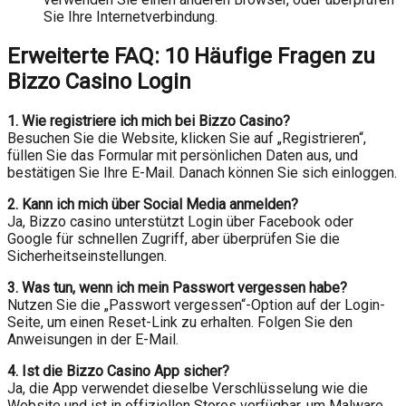
Sie Ihre Internetverbindung.
Erweiterte FAQ: 10 Häufige Fragen zu
Bizzo Casino Login
1. Wie registriere ich mich bei Bizzo Casino?
Besuchen Sie die Website, klicken Sie auf „Registrieren“,
füllen Sie das Formular mit persönlichen Daten aus, und
bestätigen Sie Ihre E-Mail. Danach können Sie sich einloggen.
2. Kann ich mich über Social Media anmelden?
Ja, Bizzo casino unterstützt Login über Facebook oder
Google für schnellen Zugriff, aber überprüfen Sie die
Sicherheitseinstellungen.
3. Was tun, wenn ich mein Passwort vergessen habe?
Nutzen Sie die „Passwort vergessen“-Option auf der Login-
Seite, um einen Reset-Link zu erhalten. Folgen Sie den
Anweisungen in der E-Mail.
4. Ist die Bizzo Casino App sicher?
Ja, die App verwendet dieselbe Verschlüsselung wie die
Website und ist in offiziellen Stores verfügbar, um Malware