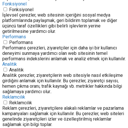
Fonksiyonel
Fonksiyonel
İşlevsel çerezler, web sitesinin içeriğini sosyal medya
platformlarında paylaşmak, geri bildirim toplamak ve diğer
üçüncü taraf özellikleri gibi belirli işlevlerin yerine
getirilmesine yardımcı olur.
Performans
Performans
Performans çerezleri, ziyaretçiler için daha iyi bir kullanıcı
deneyimi sunmaya yardımcı olan web sitesinin temel
performans indekslerini anlamak ve analiz etmek için kullanılır.
Analitik
Analitik
Analitik çerezler, ziyaretçilerin web sitesiyle nasıl etkileşime
girdiğini anlamak için kullanılır. Bu çerezler, ziyaretçi sayısı,
hemen çıkma oranı, trafik kaynağı vb. metrikler hakkında bilgi
sağlamaya yardımcı olur..
Reklamcılık
Reklamcılık
Reklam çerezleri, ziyaretçilere alakalı reklamlar ve pazarlama
kampanyaları sağlamak için kullanılır. Bu çerezler, web siteleri
genelinde ziyaretçileri izler ve özelleştirilmiş reklamlar
sağlamak için bilgi toplar.