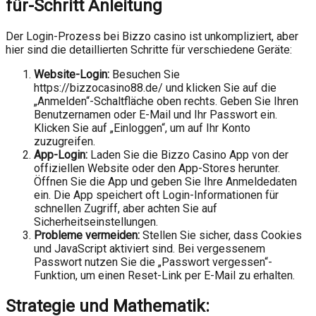
für-Schritt Anleitung
Der Login-Prozess bei Bizzo casino ist unkompliziert, aber
hier sind die detaillierten Schritte für verschiedene Geräte:
Website-Login:
Besuchen Sie
https://bizzocasino88.de/ und klicken Sie auf die
„Anmelden“-Schaltfläche oben rechts. Geben Sie Ihren
Benutzernamen oder E-Mail und Ihr Passwort ein.
Klicken Sie auf „Einloggen“, um auf Ihr Konto
zuzugreifen.
App-Login:
Laden Sie die Bizzo Casino App von der
offiziellen Website oder den App-Stores herunter.
Öffnen Sie die App und geben Sie Ihre Anmeldedaten
ein. Die App speichert oft Login-Informationen für
schnellen Zugriff, aber achten Sie auf
Sicherheitseinstellungen.
Probleme vermeiden:
Stellen Sie sicher, dass Cookies
und JavaScript aktiviert sind. Bei vergessenem
Passwort nutzen Sie die „Passwort vergessen“-
Funktion, um einen Reset-Link per E-Mail zu erhalten.
Strategie und Mathematik: