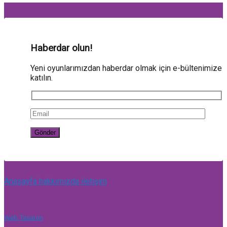
Haberdar olun!
Yeni oyunlarımızdan haberdar olmak için e-bültenimize
katılın.
Anasayfa
hakkımızda
iletişim
Web Tasarım