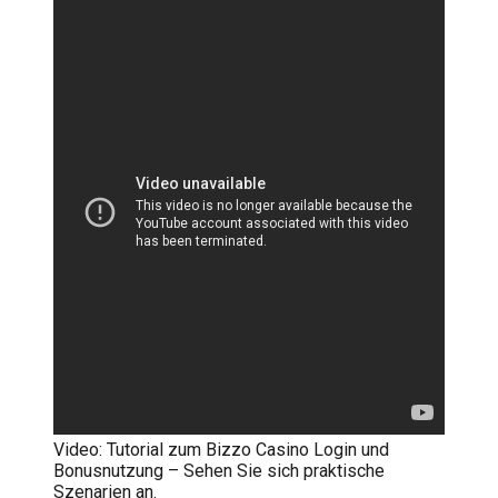
Video: Tutorial zum Bizzo Casino Login und
Bonusnutzung – Sehen Sie sich praktische
Szenarien an.