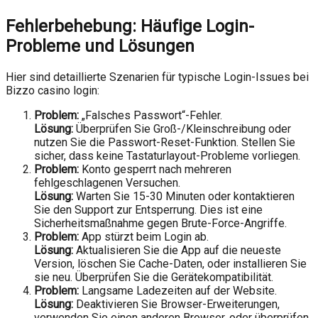
Fehlerbehebung: Häufige Login-
Probleme und Lösungen
Hier sind detaillierte Szenarien für typische Login-Issues bei
Bizzo casino login:
Problem:
„Falsches Passwort“-Fehler.
Lösung:
Überprüfen Sie Groß-/Kleinschreibung oder
nutzen Sie die Passwort-Reset-Funktion. Stellen Sie
sicher, dass keine Tastaturlayout-Probleme vorliegen.
Problem:
Konto gesperrt nach mehreren
fehlgeschlagenen Versuchen.
Lösung:
Warten Sie 15-30 Minuten oder kontaktieren
Sie den Support zur Entsperrung. Dies ist eine
Sicherheitsmaßnahme gegen Brute-Force-Angriffe.
Problem:
App stürzt beim Login ab.
Lösung:
Aktualisieren Sie die App auf die neueste
Version, löschen Sie Cache-Daten, oder installieren Sie
sie neu. Überprüfen Sie die Gerätekompatibilität.
Problem:
Langsame Ladezeiten auf der Website.
Lösung:
Deaktivieren Sie Browser-Erweiterungen,
verwenden Sie einen anderen Browser, oder überprüfen