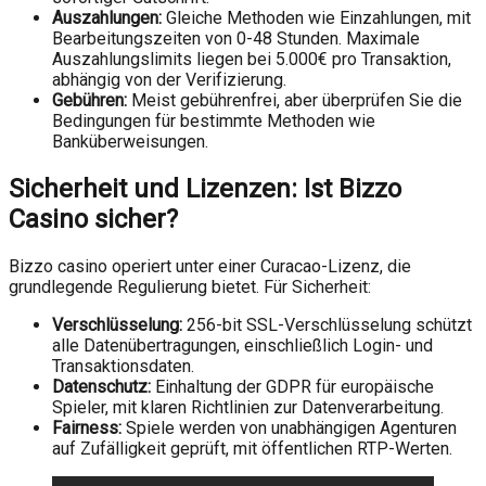
Auszahlungen:
Gleiche Methoden wie Einzahlungen, mit
Bearbeitungszeiten von 0-48 Stunden. Maximale
Auszahlungslimits liegen bei 5.000€ pro Transaktion,
abhängig von der Verifizierung.
Gebühren:
Meist gebührenfrei, aber überprüfen Sie die
Bedingungen für bestimmte Methoden wie
Banküberweisungen.
Sicherheit und Lizenzen: Ist Bizzo
Casino sicher?
Bizzo casino operiert unter einer Curacao-Lizenz, die
grundlegende Regulierung bietet. Für Sicherheit:
Verschlüsselung:
256-bit SSL-Verschlüsselung schützt
alle Datenübertragungen, einschließlich Login- und
Transaktionsdaten.
Datenschutz:
Einhaltung der GDPR für europäische
Spieler, mit klaren Richtlinien zur Datenverarbeitung.
Fairness:
Spiele werden von unabhängigen Agenturen
auf Zufälligkeit geprüft, mit öffentlichen RTP-Werten.