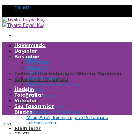
Skip
TR
/
EN
to
content
Hakkımızda
Anasayfa
Yayınlar
Oyunlar
Basından
2021
Ropörtajlar
2010-2020
Yazılar
2000-2009
Haberler
Feminist Dramaturjiyle Okuma Tiyatrosu
Radyo-Podcast
Ezilenlerin Tiyatrosu
Televizyon
Kadına Yönelik Şiddete Son!
İletişim
Dar Alan
Fotoğraflar
Diğer Gösteriler
Videolar
Atölyeler
Ses Tasarımlar
Ezilenlerin Tiyatrosu
Bizden
Kadın Beden Performansları
Metin, Anlatı, Beden, İmge ve Performans
Laboratuvarları
Genel
Etkinlikler