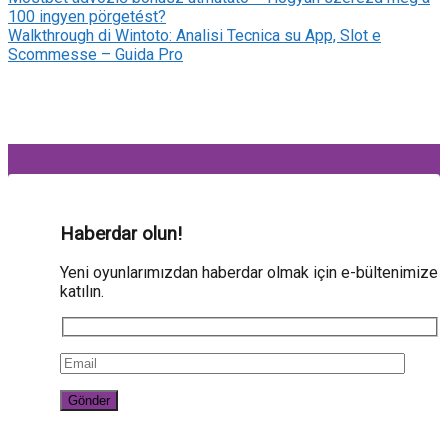
100 ingyen pörgetést?
Walkthrough di Wintoto: Analisi Tecnica su App, Slot e
Scommesse – Guida Pro
Haberdar olun!
Yeni oyunlarımızdan haberdar olmak için e-bültenimize
katılın.