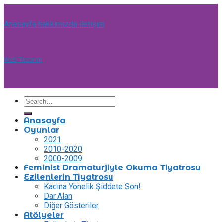
Anasayfa
hakkımızda
iletişim
Web Tasarım
Anasayfa
Oyunlar
2021
2010-2020
2000-2009
Feminist Dramaturjiyle Okuma Tiyatrosu
Ezilenlerin Tiyatrosu
Kadına Yönelik Şiddete Son!
Dar Alan
Diğer Gösteriler
Atölyeler