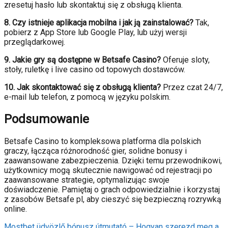
zresetuj hasło lub skontaktuj się z obsługą klienta.
8. Czy istnieje aplikacja mobilna i jak ją zainstalować?
Tak,
pobierz z App Store lub Google Play, lub użyj wersji
przeglądarkowej.
9. Jakie gry są dostępne w Betsafe Casino?
Oferuje sloty,
stoły, ruletkę i live casino od topowych dostawców.
10. Jak skontaktować się z obsługą klienta?
Przez czat 24/7,
e-mail lub telefon, z pomocą w języku polskim.
Podsumowanie
Betsafe Casino to kompleksowa platforma dla polskich
graczy, łącząca różnorodność gier, solidne bonusy i
zaawansowane zabezpieczenia. Dzięki temu przewodnikowi,
użytkownicy mogą skutecznie nawigować od rejestracji po
zaawansowane strategie, optymalizując swoje
doświadczenie. Pamiętaj o grach odpowiedzialnie i korzystaj
z zasobów Betsafe pl, aby cieszyć się bezpieczną rozrywką
online.
Mostbet üdvözlő bónusz útmutató – Hogyan szerezd meg a