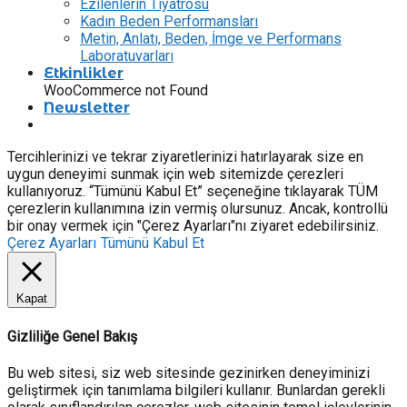
Ezilenlerin Tiyatrosu
Kadın Beden Performansları
Metin, Anlatı, Beden, İmge ve Performans
Laboratuvarları
Etkinlikler
WooCommerce not Found
Newsletter
Tercihlerinizi ve tekrar ziyaretlerinizi hatırlayarak size en
uygun deneyimi sunmak için web sitemizde çerezleri
kullanıyoruz. “Tümünü Kabul Et” seçeneğine tıklayarak TÜM
çerezlerin kullanımına izin vermiş olursunuz. Ancak, kontrollü
bir onay vermek için "Çerez Ayarları"nı ziyaret edebilirsiniz.
Çerez Ayarları
Tümünü Kabul Et
Kapat
Gizliliğe Genel Bakış
Bu web sitesi, siz web sitesinde gezinirken deneyiminizi
geliştirmek için tanımlama bilgileri kullanır. Bunlardan gerekli