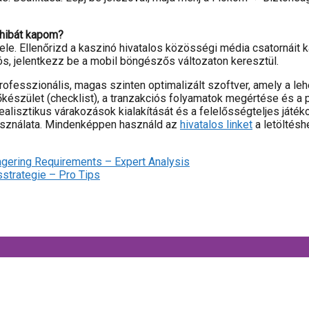
) hibát kapom?
jele. Ellenőrizd a kaszinó hivatalos közösségi média csatornáit k
rtós, jelentkezz be a mobil böngészős változaton keresztül.
esszionális, magas szinten optimalizált szoftver, amely a lehet
készület (checklist), a tranzakciós folyamatok megértése és a pr
alisztikus várakozások kialakítását és a felelősségteljes játék
 használata. Mindenképpen használd az
hivatalos linket
a letöltésh
agering Requirements – Expert Analysis
strategie – Pro Tips