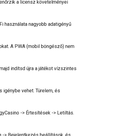
lenőrzik a licensz követelményei
-Fi használata nagyobb adatigényű
usokat. A PWA (mobil böngésző) nem
ajd indítsd újra a játékot vízszintes
s igénybe vehet. Türelem, és
yCasino -> Értesítések -> Letiltás.
g -> Bejelentkezés beállítások, és