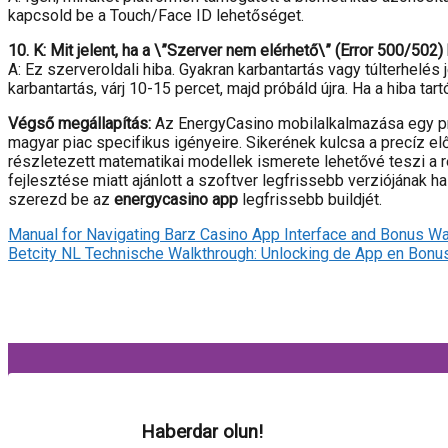
kapcsold be a Touch/Face ID lehetőséget.
10. K: Mit jelent, ha a \”Szerver nem elérhető\” (Error 500/502
A: Ez szerveroldali hiba. Gyakran karbantartás vagy túlterhelés 
karbantartás, várj 10-15 percet, majd próbáld újra. Ha a hiba ta
Végső megállapítás:
Az EnergyCasino mobilalkalmazása egy prof
magyar piac specifikus igényeire. Sikerének kulcsa a precíz elő
részletezett matematikai modellek ismerete lehetővé teszi a re
fejlesztése miatt ajánlott a szoftver legfrissebb verziójának
szerezd be az
energycasino app
legfrissebb buildjét.
Manual for Navigating Barz Casino App Interface and Bonus W
Betcity NL Technische Walkthrough: Unlocking de App en Bonus
Haberdar olun!