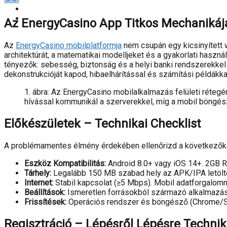
Genel
Az EnergyCasino App Titkos Mechanikája
Az
EnergyCasino mobilplatformja
nem csupán egy kicsinyített w
architektúrát, a matematikai modelljeket és a gyakorlati haszn
tényezők: sebesség, biztonság és a helyi banki rendszerekkel 
dekonstrukcióját kapod, hibaelhárítással és számítási példákka
1. ábra: Az EnergyCasino mobilalkalmazás felületi rétegé
hívással kommunikál a szerverekkel, míg a mobil böngés
Előkészületek – Technikai Checklist
A problémamentes élmény érdekében ellenőrizd a következők
Eszköz Kompatibilitás:
Android 8.0+ vagy iOS 14+. 2GB R
Tárhely:
Legalább 150 MB szabad hely az APK/IPA letölt
Internet:
Stabil kapcsolat (≥5 Mbps). Mobil adatforgalomn
Beállítások:
Ismeretlen forrásokból származó alkalmazáso
Frissítések:
Operációs rendszer és böngésző (Chrome/Saf
Regisztráció – Lépésről Lépésre Technika