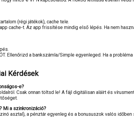
artalom (régi játékok), cache tele.
 app cache-t. Az app frissítése mindig első lépés. Ha nem haszná
épés.
 Ellenőrizd a bankszámla/Simple egyenleged. Ha a probléma fe
giai Kérdések
ztonságos-e?
dalról. Csak onnan töltsd le! A fájl digitálisan aláírt és vírusme
etőséget.
? Mi a szinkronizáció?
kaszinó asztal), a pénztár egyenleg és a bonususzok valós időben 