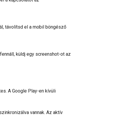
l, távolítsd el a mobil böngésző
nnáll, küldj egy screenshot-ot az
ntes. A Google Play-en kívüli
szinkronizálva vannak. Az aktív