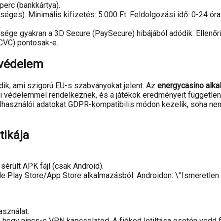
perc (bankkártya).
séges). Minimális kifizetés: 5.000 Ft. Feldolgozási idő: 0-24 óra
nsége gyakran a 3D Secure (PaySecure) hibájából adódik. Ellenőr
 CVC) pontosak-e.
atvédelem
ik, ami szigorú EU-s szabványokat jelent. Az
energycasino alk
zikai védelemmel rendelkeznek, és a játékok eredményeit függetl
elhasználói adatokat GDPR-kompatibilis módon kezelik, soha nem
tikája
 sérült APK fájl (csak Android).
ogle Play Store/App Store alkalmazásból. Androidon: \”Ismeretle
asználat.
zd, hogy nincs-e VPN kapcsolatod. A fiókod letiltása esetén vedd 