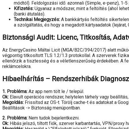
módtól). Feldolgozási idő: azonnali (Simple, e-penz), 1-5 
Kifizetés:
Ugyanaz a módszer, mint a feltöltés (ahol lehet
(banki átutalás).
Technikai Megjegyzés:
A bankkártyás feltöltés sikertele
a szolgáltatás, és hogy a megadott kártyaadatok (lejárat,
Biztonsági Audit: Licenc, Titkosítás, Ad
Az EnergyCasino Máltai Licit (MGA/B2C/394/2017) alatt működ
végpontig titkosított TLS 1.2/1.3 protokollal. A szerverek fi
ellenőrzik a tisztesség és a véletlenszerűség érdekében. A f
reklámcelokra.
Hibaelhárítás – Rendszerhibák Diagnosz
1. Probléma:
Az app nem tölt le / települ.
Ok:
Elavult operációs rendszer, helytelen tárhely vagy beállítás,
Megoldás:
Frissítsd az OS-t. Törölj cache-t és adatokat a Go
Beállítások -> Biztonság menüpontban.
2. Probléma:
Nem tudok bejelentkezni.
Ok:
Hibás jelszó, tiltott fiók, szerver karbantartás, VPN/proxy h
Megoldás:
Használd a \”Elfelejtett jelszó\” funkciót. Ellenőri