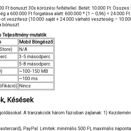
 Ft bonuszt 30x körözési feltétellel. Betét: 10.000 Ft. Összes 
g a 600.000 Ft forgatása alatt: 600.000 * (1 – 0,96) = 24.000 Ft. 
ot veszítesz (10.000 saját + 24.000 várható veszteség – 10.000
a bónuszt.
s Teljesítmény-mutatók
p
Mobil Böngésző
Store)
N/A
erc
3-5 másodperc
5-8 másodperc
)
~100-150 MB
~100 ms
ifikáció)
Nincs
ók, Késések
goldásokat. A tranzakciók három fázisban zajlanak: 1) Kezdemény
astercard), PayPal. Limitek: minimális 500 Ft, maximális naponta 