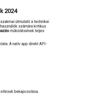
ok 2024
 szakmai útmutató a technikai
elhasználók számára kritikus
mazás
működésének teljes
ata. A natív app direkt API-
esítések bekapcsolása.