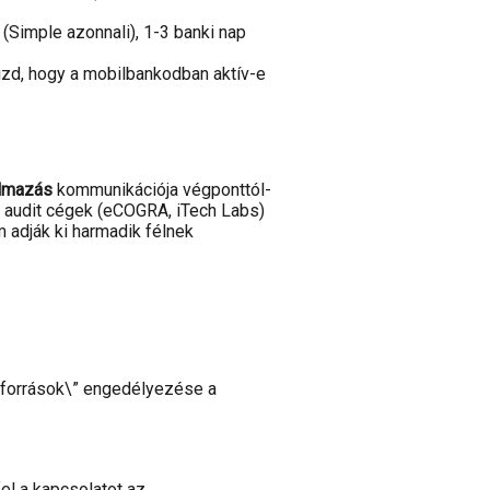
 (Simple azonnali), 1-3 banki nap
izd, hogy a mobilbankodban aktív-e
almazás
kommunikációja végponttól-
en audit cégek (eCOGRA, iTech Labs)
 adják ki harmadik félnek
n források\” engedélyezése a
fel a kapcsolatot az