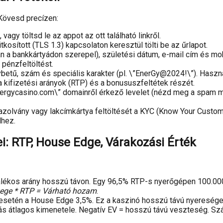
 Kövesd precízen:
 vagy töltsd le az appot az ott található linkről.
kosított (TLS 1.3) kapcsolaton keresztül tölti be az űrlapot.
an a bankkártyádon szerepel), születési dátum, e-mail cím és m
 pénzfeltöltést.
ybetű, szám és speciális karakter (pl. \”EnerGy@2024!\”). Haszná
 a kifizetési arányok (RTP) és a bonususzfeltétek részét.
ycasino.com\” domainről érkező levelet (nézd meg a spam mappá
azolvány vagy lakcímkártya feltöltését a KYC (Know Your Custome
lhez.
: RTP, House Edge, Várakozási Érték
lékos arány hosszú távon. Egy 96,5% RTP-s nyerőgépen 100.000 
zege * RTP = Várható hozam
.
esetén a House Edge 3,5%. Ez a kaszinó hosszú távú nyeresége
s átlagos kimenetele. Negatív EV = hosszú távú veszteség. Sz