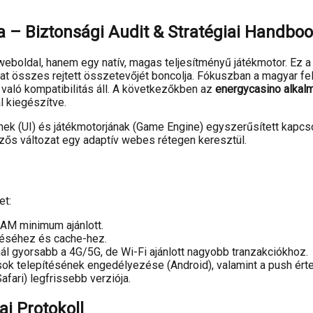
 – Biztonsági Audit & Stratégiai Handbo
eboldal, hanem egy natív, magas teljesítményű játékmotor. Ez a
álat összes rejtett összetevőjét boncolja. Fókuszban a magyar f
való kompatibilitás áll. A következőkben az
energycasino alkal
l kiegészítve.
nek (UI) és játékmotorjának (Game Engine) egyszerűsített kapcsol
zős változat egy adaptív webes rétegen keresztül.
et:
AM minimum ajánlott.
éséhez és cache-hez.
ál gyorsabb a 4G/5G, de Wi-Fi ajánlott nagyobb tranzakciókhoz.
k telepítésének engedélyezése (Android), valamint a push ért
ari) legfrissebb verziója.
i Protokoll