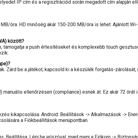
elyedet IP cím és a regisztrációd során megadott cím alapján el
 MB/óra. HD minőség akár 150-200 MB/óra is lehet. Ajánlott Wi
WA) között?
abb, támogatja a push értesítéseket és komplexebb touch geszt
zik.
ape)?
. Zárd be a játékot, kapcsold ki a készülék forgatás-zárolását, m
anuális ellenőrzésen (compliance) esnek át. Ez akár 72 órát i
ezés kikapcsolása. Android: Beállítások -> Alkalmazások -> Energ
csolására a Fiókbeállítások menüpontban.
s. Beállítása: Lépj be jelszóval, majd menj a Fiókom -> Biztonsá