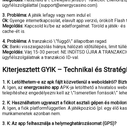
ügyfélszolgálattal (support@energycasino.com).
3. Probléma:
A játék lefagy vagy nem indul el.
Ok:
Gyenge internetkapcsolat, elavult app verzió, örökölt Flash t
Megoldás:
Kapcsold ki/be az adatforgalmat. Töröld a játék- és
cache-ét is.
4. Probléma:
A tranzakció \”függő\” állapotban ragad.
Ok:
Banki visszaigazolás hiánya, hálózati időtúllépés, limit túll
Megoldás:
Várj 15-30 percet. NE INDÍTSD ÚJRA A TRANZAKCIÓT.
ügyfélszolgálatnak a tranzakció ID-val.
Kiterjesztett GYIK – Technikai és Straté
1. K: Letölthetem-e az apk fájlt közvetlenül a weboldalról? Bi
A: Igen, az
energycasino app
APK-ja letölthető a hivatalos webol
telepítéshez engedélyezni kell az \”Ismeretlen források\” leh
2. K: Használhatom ugyanazt a fiókot asztali gépen és mobilon
A: Igen, a fiók platformfüggetlen. A játékpozíció (pl. egy élő 
munkamenetek azonban nem.
3. K: Az app felhasználja a helymeghatározásomat (GPS)?