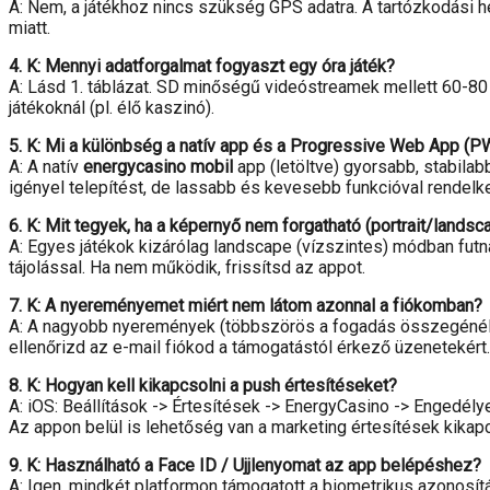
A: Nem, a játékhoz nincs szükség GPS adatra. A tartózkodási h
miatt.
4. K: Mennyi adatforgalmat fogyaszt egy óra játék?
A: Lásd 1. táblázat. SD minőségű videóstreamek mellett 60-80
játékoknál (pl. élő kaszinó).
5. K: Mi a különbség a natív app és a Progressive Web App (P
A: A natív
energycasino mobil
app (letöltve) gyorsabb, stabil
igényel telepítést, de lassabb és kevesebb funkcióval rendelke
6. K: Mit tegyek, ha a képernyő nem forgatható (portrait/landsc
A: Egyes játékok kizárólag landscape (vízszintes) módban futnak
tájolással. Ha nem működik, frissítsd az appot.
7. K: A nyereményemet miért nem látom azonnal a fiókomban?
A: A nagyobb nyeremények (többszörös a fogadás összegénél) m
ellenőrizd az e-mail fiókod a támogatástól érkező üzenetekért.
8. K: Hogyan kell kikapcsolni a push értesítéseket?
A: iOS: Beállítások -> Értesítések -> EnergyCasino -> Engedély
Az appon belül is lehetőség van a marketing értesítések kikap
9. K: Használható a Face ID / Ujjlenyomat az app belépéshez?
A: Igen, mindkét platformon támogatott a biometrikus azonosítá