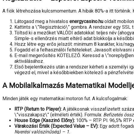
A fiók létrehozása kulcsmomentum. A hibák 80%-a itt történik.
Látogasd meg a hivatalos
energycasino.hu
oldalt mobilon,
Kattints a \”Regisztráció\” gombra. A rendszer egy SSL tit
Töltsd ki a mezőket VALÓDI adatokkal: teljes név (ahogy
Simple-s ellenőrzés miatt eltérő adat blokkolja a későbbi
Hozz létre egy erős jelszót: minimum 8 karakter, kis/nag
Fogadd el a felhasználói feltételeket. Javasolt elolvasni
E-mail megerősítés KÖTELEZŐ. Keressd a \”noreply@energ
aktiválásához.
Első bejelentkezés után a rendszer kérheti a személyi ig
végezd el, mivel a későbbiekben kötelező a pénzfelvéte
A Mobilalkalmazás Matematikai Modelljei
Minden játék egy matematikai motoron fut. A kulcsfogalmak:
RTP (Return to Player):
A játékosnak visszafizetett száza
\”visszakapsz\” (elméleti érték). Formula:
Befizetés öss
House Edge (Kaszinó Előny):
100% – RTP. Pl. 96,5% RTP 
Várakozási Érték (Expected Value – EV):
Egy adott fogadá
Nyerési valószínűség) – 1
.