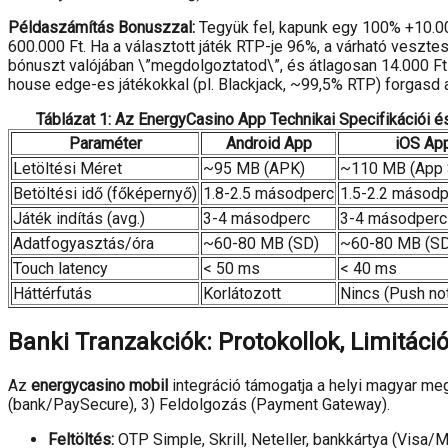
Példaszámítás Bonuszzal:
Tegyük fel, kapunk egy 100% +10.000
600.000 Ft. Ha a választott játék RTP-je 96%, a várható vesztesé
bónuszt valójában \”megdolgoztatod\”, és átlagosan 14.000 Ft-
house edge-es játékokkal (pl. Blackjack, ~99,5% RTP) forgasd 
Táblázat 1: Az EnergyCasino App Technikai Specifikációi é
Paraméter
Android App
iOS Ap
Letöltési Méret
~95 MB (APK)
~110 MB (App 
Betöltési idő (főképernyő)
1.8-2.5 másodperc
1.5-2.2 másodp
Játék indítás (avg.)
3-4 másodperc
3-4 másodperc
Adatfogyasztás/óra
~60-80 MB (SD)
~60-80 MB (SD
Touch latency
< 50 ms
< 40 ms
Háttérfutás
Korlátozott
Nincs (Push not
Banki Tranzakciók: Protokollok, Limitáci
Az
energycasino mobil
integráció támogatja a helyi magyar me
(bank/PaySecure), 3) Feldolgozás (Payment Gateway).
Feltöltés:
OTP Simple, Skrill, Neteller, bankkártya (Visa/M