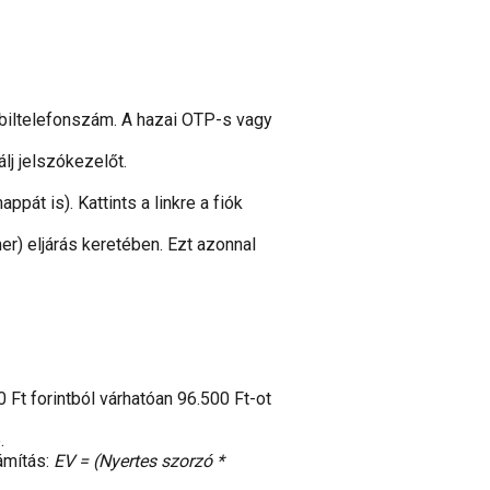
obiltelefonszám. A hazai OTP-s vagy
lj jelszókezelőt.
t is). Kattints a linkre a fiók
r) eljárás keretében. Ezt azonnal
Ft forintból várhatóan 96.500 Ft-ot
.
ámítás:
EV = (Nyertes szorzó *