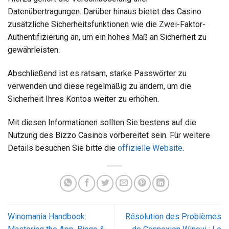
Datenübertragungen. Darüber hinaus bietet das Casino
zusätzliche Sicherheitsfunktionen wie die Zwei-Faktor-
Authentifizierung an, um ein hohes Maß an Sicherheit zu
gewährleisten.
Abschließend ist es ratsam, starke Passwörter zu
verwenden und diese regelmäßig zu ändern, um die
Sicherheit Ihres Kontos weiter zu erhöhen.
Mit diesen Informationen sollten Sie bestens auf die
Nutzung des Bizzo Casinos vorbereitet sein. Für weitere
Details besuchen Sie bitte die
offizielle Website
.
Winomania Handbook:
Résolution des Problèmes