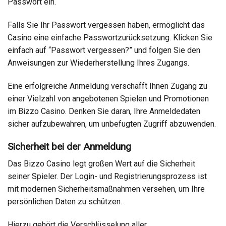
Passwort ein.
Falls Sie Ihr Passwort vergessen haben, ermöglicht das
Casino eine einfache Passwortzurücksetzung. Klicken Sie
einfach auf “Passwort vergessen?” und folgen Sie den
Anweisungen zur Wiederherstellung Ihres Zugangs.
Eine erfolgreiche Anmeldung verschafft Ihnen Zugang zu
einer Vielzahl von angebotenen Spielen und Promotionen
im Bizzo Casino. Denken Sie daran, Ihre Anmeldedaten
sicher aufzubewahren, um unbefugten Zugriff abzuwenden.
Sicherheit bei der Anmeldung
Das Bizzo Casino legt großen Wert auf die Sicherheit
seiner Spieler. Der Login- und Registrierungsprozess ist
mit modernen Sicherheitsmaßnahmen versehen, um Ihre
persönlichen Daten zu schützen.
Hierzu gehört die Verschlüsselung aller