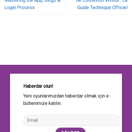
Mastering the App, Bingo &
de Connexion Winoui : Le
Login Process
Guide Technique Officiel
Haberdar olun!
Yeni oyunlarımızdan haberdar olmak için e-
bültenimize katılın.