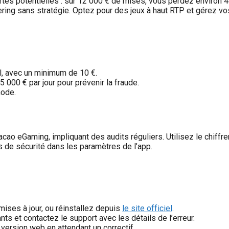
es potentielles : sur 12 000 € de mises, vous perdez environ 48
gering sans stratégie. Optez pour des jeux à haut RTP et gérez v
l, avec un minimum de 10 €.
5 000 € par jour pour prévenir la fraude.
hode.
cao eGaming, impliquant des audits réguliers. Utilisez le chiffr
ats de sécurité dans les paramètres de l’app.
mises à jour, ou réinstallez depuis
le site officiel
.
s et contactez le support avec les détails de l’erreur.
 version web en attendant un correctif.