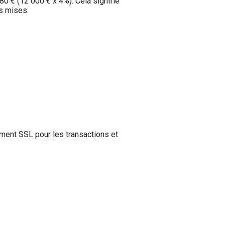
0 € (12 000 € x 4%). Cela signifie
os mises.
ement SSL pour les transactions et