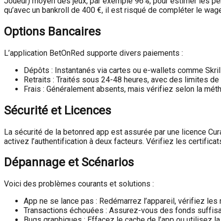
Joueur) moyen des jeux, par exemple 96%, pour estimer les pert
qu’avec un bankroll de 400 €, il est risqué de compléter le wa
Options Bancaires
L’application BetOnRed supporte divers paiements :
Dépôts : Instantanés via cartes ou e-wallets comme Skril
Retraits : Traités sous 24-48 heures, avec des limites de 
Frais : Généralement absents, mais vérifiez selon la mét
Sécurité et Licences
La sécurité de la betonred app est assurée par une licence Cura
activez l’authentification à deux facteurs. Vérifiez les certific
Dépannage et Scénarios
Voici des problèmes courants et solutions :
App ne se lance pas : Redémarrez l’appareil, vérifiez les 
Transactions échouées : Assurez-vous des fonds suffisant
Bugs graphiques : Effacez le cache de l’app ou utilisez la