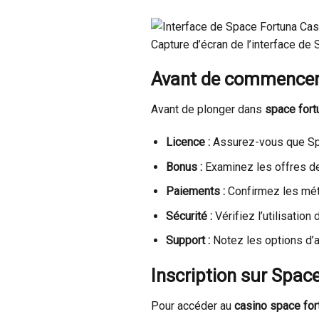
Capture d’écran de l’interface de 
Avant de commencer :
Avant de plonger dans
space fort
Licence :
Assurez-vous que Spac
Bonus :
Examinez les offres d
Paiements :
Confirmez les méth
Sécurité :
Vérifiez l’utilisatio
Support :
Notez les options d’as
Inscription sur Spac
Pour accéder au
casino space for