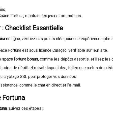
Space Fortuna, montrant les jeux et promotions.
 Checklist Essentielle
una en ligne
, vérifiez ces points clés pour une expérience optima
e Fortuna est sous licence Curaçao, vérifiable sur leur site.
e
space fortuna bonus
, comme les dépôts assortis, et lisez les 
odes de dépôt et retrait disponibles, telles que cartes de créd
n du cryptage SSL pour protéger vos données.
sistance, comme le chat en direct et l’e-mail.
e Fortuna
tuna
, suivez ces étapes :