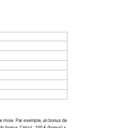
de mise. Par exemple, un bonus de
u bonus. Calcul : 100 € (bonus) x