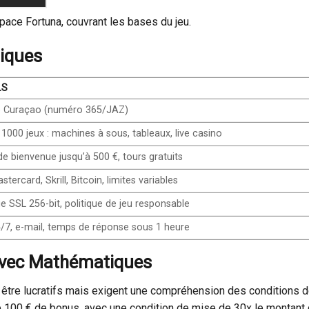
 Space Fortuna, couvrant les bases du jeu.
niques
LS
e Curaçao (numéro 365/JAZ)
 1000 jeux : machines à sous, tableaux, live casino
e bienvenue jusqu’à 500 €, tours gratuits
stercard, Skrill, Bitcoin, limites variables
e SSL 256-bit, politique de jeu responsable
/7, e-mail, temps de réponse sous 1 heure
avec Mathématiques
être lucratifs mais exigent une compréhension des conditions 
100 € de bonus, avec une condition de mise de 30x le montant d