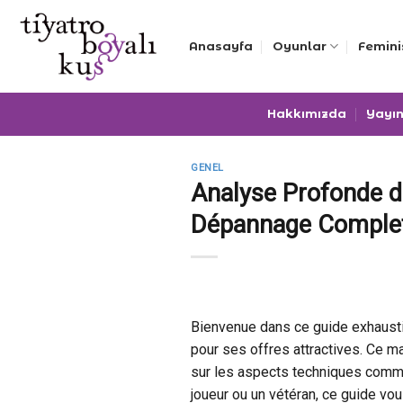
Skip
to
Anasayfa
Oyunlar
Femini
content
Hakkımızda
Yayın
GENEL
Analyse Profonde d
Dépannage Complet
Bienvenue dans ce guide exhausti
pour ses offres attractives. Ce 
sur les aspects techniques comme
joueur ou un vétéran, ce guide vou