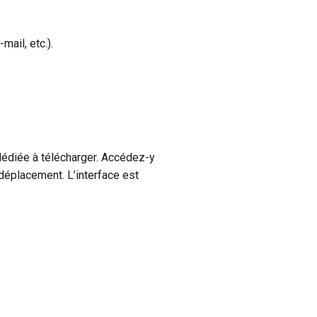
ail, etc.).
dédiée à télécharger. Accédez-y
déplacement. L’interface est