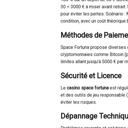
30 = 3000 € à miser avant retrait.
pour éviter les pertes. Scénario :
condition, avec un coût théorique
Méthodes de Paieme
Space Fortuna propose diverses op
cryptomonnaies comme Bitcoin (pa
limites allant jusqu’à 5000 € par mo
Sécurité et Licence
Le
casino space fortuna
est régul
et des outils de jeu responsable 
éviter les risques.
Dépannage Techniq