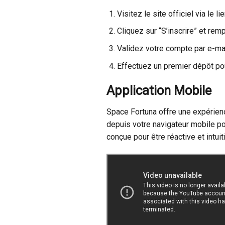
Visitez le site officiel via le lie
Cliquez sur “S’inscrire” et rem
Validez votre compte par e-mai
Effectuez un premier dépôt po
Application Mobile
Space Fortuna offre une expérienc
depuis votre navigateur mobile po
conçue pour être réactive et intuit