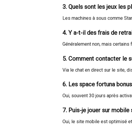
3. Quels sont les jeux les p
Les machines à sous comme Starbu
4. Y a-t-il des frais de retra
Généralement non, mais certains 
5. Comment contacter le s
Via le chat en direct sur le site, 
6. Les
space fortuna bonus
Oui, souvent 30 jours après activat
7. Puis-je jouer sur mobile
Oui, le site mobile est optimisé 