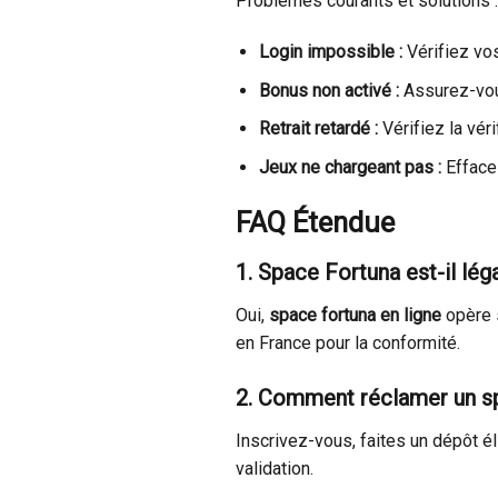
Problèmes courants et solutions :
Login impossible :
Vérifiez vos
Bonus non activé :
Assurez-vous
Retrait retardé :
Vérifiez la vér
Jeux ne chargeant pas :
Effacez
FAQ Étendue
1. Space Fortuna est-il lég
Oui,
space fortuna en ligne
opère s
en France pour la conformité.
2. Comment réclamer un
s
Inscrivez-vous, faites un dépôt é
validation.