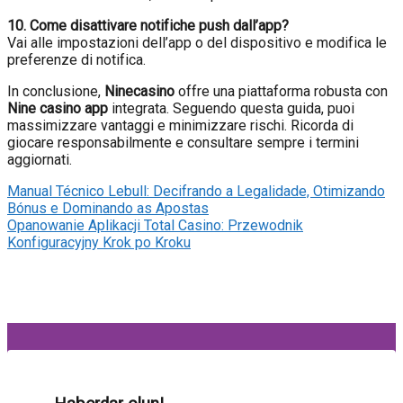
10. Come disattivare notifiche push dall’app?
Vai alle impostazioni dell’app o del dispositivo e modifica le
preferenze di notifica.
In conclusione,
Ninecasino
offre una piattaforma robusta con
Nine casino app
integrata. Seguendo questa guida, puoi
massimizzare vantaggi e minimizzare rischi. Ricorda di
giocare responsabilmente e consultare sempre i termini
aggiornati.
Manual Técnico Lebull: Decifrando a Legalidade, Otimizando
Bónus e Dominando as Apostas
Opanowanie Aplikacji Total Casino: Przewodnik
Konfiguracyjny Krok po Kroku