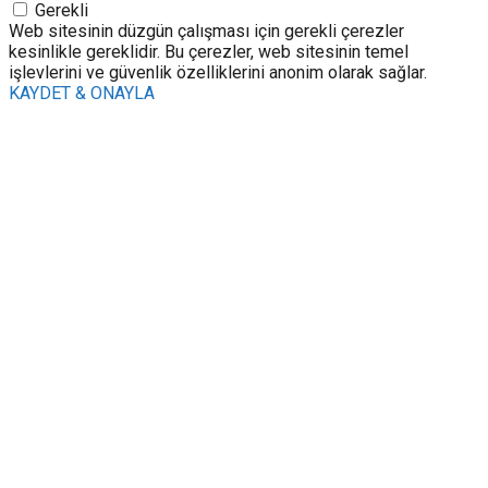
Gerekli
Web sitesinin düzgün çalışması için gerekli çerezler
kesinlikle gereklidir. Bu çerezler, web sitesinin temel
işlevlerini ve güvenlik özelliklerini anonim olarak sağlar.
KAYDET & ONAYLA