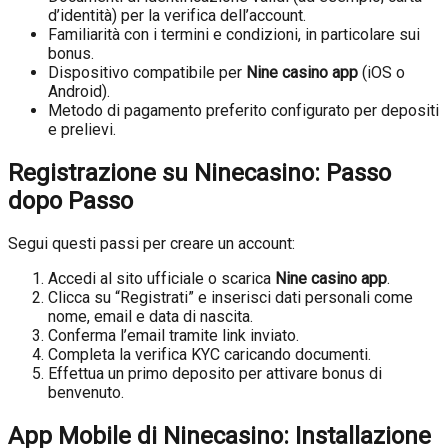
d’identità) per la verifica dell’account.
Familiarità con i termini e condizioni, in particolare sui
bonus.
Dispositivo compatibile per
Nine casino app
(iOS o
Android).
Metodo di pagamento preferito configurato per depositi
e prelievi.
Registrazione su Ninecasino: Passo
dopo Passo
Segui questi passi per creare un account:
Accedi al sito ufficiale o scarica
Nine casino app
.
Clicca su “Registrati” e inserisci dati personali come
nome, email e data di nascita.
Conferma l’email tramite link inviato.
Completa la verifica KYC caricando documenti.
Effettua un primo deposito per attivare bonus di
benvenuto.
App Mobile di Ninecasino: Installazione