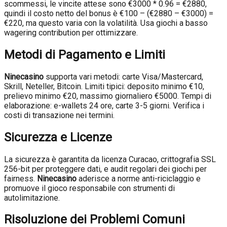
scommessi, le vincite attese sono €3000 * 0.96 = €2880,
quindi il costo netto del bonus è €100 – (€2880 – €3000) =
€220, ma questo varia con la volatilità. Usa giochi a basso
wagering contribution per ottimizzare.
Metodi di Pagamento e Limiti
Ninecasino
supporta vari metodi: carte Visa/Mastercard,
Skrill, Neteller, Bitcoin. Limiti tipici: deposito minimo €10,
prelievo minimo €20, massimo giornaliero €5000. Tempi di
elaborazione: e-wallets 24 ore, carte 3-5 giorni. Verifica i
costi di transazione nei termini.
Sicurezza e Licenze
La sicurezza è garantita da licenza Curacao, crittografia SSL
256-bit per proteggere dati, e audit regolari dei giochi per
fairness.
Ninecasino
aderisce a norme anti-riciclaggio e
promuove il gioco responsabile con strumenti di
autolimitazione.
Risoluzione dei Problemi Comuni