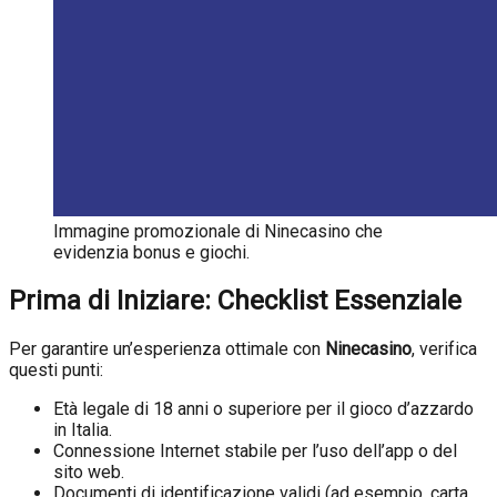
Immagine promozionale di Ninecasino che
evidenzia bonus e giochi.
Prima di Iniziare: Checklist Essenziale
Per garantire un’esperienza ottimale con
Ninecasino
, verifica
questi punti:
Età legale di 18 anni o superiore per il gioco d’azzardo
in Italia.
Connessione Internet stabile per l’uso dell’app o del
sito web.
Documenti di identificazione validi (ad esempio, carta