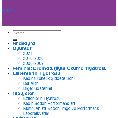
Web Tasarım
Anasayfa
Oyunlar
2021
2010-2020
2000-2009
Feminist Dramaturjiyle Okuma Tiyatrosu
Ezilenlerin Tiyatrosu
Kadına Yönelik Şiddete Son!
Dar Alan
Diğer Gösteriler
Atölyeler
Ezilenlerin Tiyatrosu
Kadın Beden Performansları
Metin, Anlatı, Beden, İmge ve Performans
Laboratuvarları