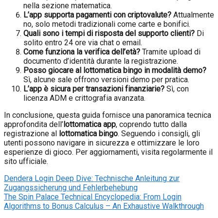
nella sezione matematica.
L’app supporta pagamenti con criptovalute?
Attualmente
no, solo metodi tradizionali come carte e bonifici.
Quali sono i tempi di risposta del supporto clienti?
Di
solito entro 24 ore via chat o email.
Come funziona la verifica dell’età?
Tramite upload di
documento d’identità durante la registrazione.
Posso giocare al lottomatica bingo in modalità demo?
Sì, alcune sale offrono versioni demo per pratica.
L’app è sicura per transazioni finanziarie?
Sì, con
licenza ADM e crittografia avanzata.
In conclusione, questa guida fornisce una panoramica tecnica
approfondita dell’
lottomatica app
, coprendo tutto dalla
registrazione al
lottomatica bingo
. Seguendo i consigli, gli
utenti possono navigare in sicurezza e ottimizzare le loro
esperienze di gioco. Per aggiornamenti, visita regolarmente il
sito ufficiale.
Dendera Login Deep Dive: Technische Anleitung zur
Zugangssicherung und Fehlerbehebung
The Spin Palace Technical Encyclopedia: From Login
Algorithms to Bonus Calculus – An Exhaustive Walkthrough