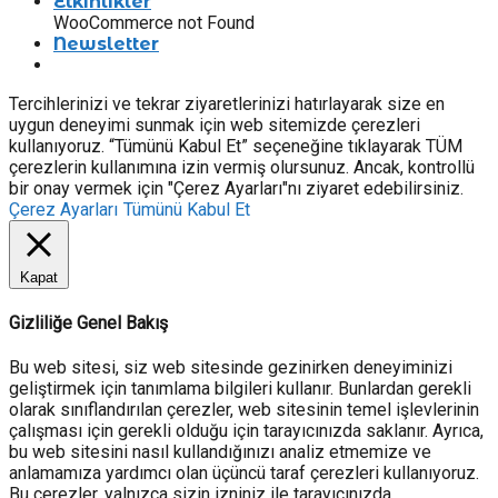
Etkinlikler
WooCommerce not Found
Newsletter
Tercihlerinizi ve tekrar ziyaretlerinizi hatırlayarak size en
uygun deneyimi sunmak için web sitemizde çerezleri
kullanıyoruz. “Tümünü Kabul Et” seçeneğine tıklayarak TÜM
çerezlerin kullanımına izin vermiş olursunuz. Ancak, kontrollü
bir onay vermek için "Çerez Ayarları"nı ziyaret edebilirsiniz.
Çerez Ayarları
Tümünü Kabul Et
Kapat
Gizliliğe Genel Bakış
Bu web sitesi, siz web sitesinde gezinirken deneyiminizi
geliştirmek için tanımlama bilgileri kullanır. Bunlardan gerekli
olarak sınıflandırılan çerezler, web sitesinin temel işlevlerinin
çalışması için gerekli olduğu için tarayıcınızda saklanır. Ayrıca,
bu web sitesini nasıl kullandığınızı analiz etmemize ve
anlamamıza yardımcı olan üçüncü taraf çerezleri kullanıyoruz.
Bu çerezler, yalnızca sizin izniniz ile tarayıcınızda