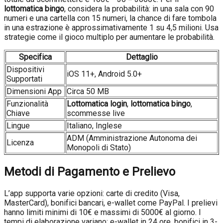
lottomatica bingo
, considera la probabilità: in una sala con 90
numeri e una cartella con 15 numeri, la chance di fare tombola
in una estrazione è approssimativamente 1 su 4,5 milioni. Usa
strategie come il gioco multiplo per aumentare le probabilità.
Specifica
Dettaglio
Dispositivi
iOS 11+, Android 5.0+
Supportati
Dimensioni App
Circa 50 MB
Funzionalità
Lottomatica login
,
lottomatica bingo
,
Chiave
scommesse live
Lingue
Italiano, Inglese
ADM (Amministrazione Autonoma dei
Licenza
Monopoli di Stato)
Metodi di Pagamento e Prelievo
L’app supporta varie opzioni: carte di credito (Visa,
MasterCard), bonifici bancari, e-wallet come PayPal. I prelievi
hanno limiti minimi di 10€ e massimi di 5000€ al giorno. I
tempi di elaborazione variano: e-wallet in 24 ore, bonifici in 3-