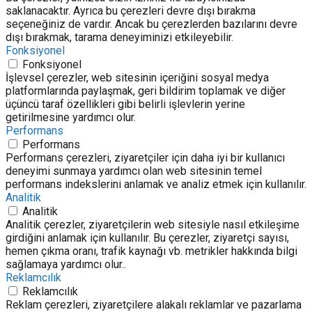
saklanacaktır. Ayrıca bu çerezleri devre dışı bırakma
seçeneğiniz de vardır. Ancak bu çerezlerden bazılarını devre
dışı bırakmak, tarama deneyiminizi etkileyebilir.
Fonksiyonel
Fonksiyonel
İşlevsel çerezler, web sitesinin içeriğini sosyal medya
platformlarında paylaşmak, geri bildirim toplamak ve diğer
üçüncü taraf özellikleri gibi belirli işlevlerin yerine
getirilmesine yardımcı olur.
Performans
Performans
Performans çerezleri, ziyaretçiler için daha iyi bir kullanıcı
deneyimi sunmaya yardımcı olan web sitesinin temel
performans indekslerini anlamak ve analiz etmek için kullanılır.
Analitik
Analitik
Analitik çerezler, ziyaretçilerin web sitesiyle nasıl etkileşime
girdiğini anlamak için kullanılır. Bu çerezler, ziyaretçi sayısı,
hemen çıkma oranı, trafik kaynağı vb. metrikler hakkında bilgi
sağlamaya yardımcı olur..
Reklamcılık
Reklamcılık
Reklam çerezleri, ziyaretçilere alakalı reklamlar ve pazarlama