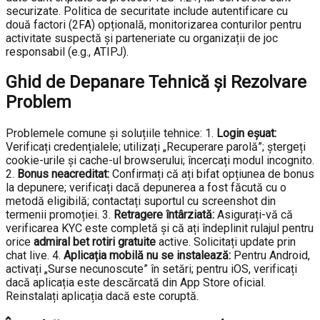
securizate. Politica de securitate include autentificare cu
două factori (2FA) opțională, monitorizarea conturilor pentru
activitate suspectă și parteneriate cu organizații de joc
responsabil (e.g., ATIPJ).
Ghid de Depanare Tehnică și Rezolvare
Problem
Problemele comune și soluțiile tehnice: 1.
Login eșuat:
Verificați credențialele; utilizați „Recuperare parolă”; ștergeți
cookie-urile și cache-ul browserului; încercați modul incognito.
2.
Bonus neacreditat:
Confirmați că ați bifat opțiunea de bonus
la depunere; verificați dacă depunerea a fost făcută cu o
metodă eligibilă; contactați suportul cu screenshot din
termenii promoției. 3.
Retragere întârziată:
Asigurați-vă că
verificarea KYC este completă și că ați îndeplinit rulajul pentru
orice
admiral bet rotiri gratuite
active. Solicitați update prin
chat live. 4.
Aplicația mobilă nu se instalează:
Pentru Android,
activați „Surse necunoscute” în setări; pentru iOS, verificați
dacă aplicația este descărcată din App Store oficial.
Reinstalați aplicația dacă este coruptă.