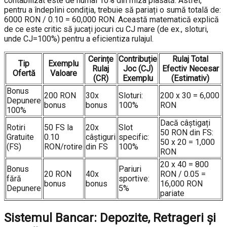
contabilizat este de numai 10% din miza plasată. Astfel,
pentru a îndeplini condiția, trebuie să pariați o sumă totală de:
6000 RON / 0.10 = 60,000 RON. Această matematică explică
de ce este critic să jucați jocuri cu CJ mare (de ex., sloturi,
unde CJ=100%) pentru a eficientiza rulajul.
Cerințe
Contribuție
Rulaj Total
Tip
Exemplu
Rulaj
Joc (CJ)
Efectiv Necesar
Ofertă
Valoare
(CR)
Exemplu
(Estimativ)
Bonus
200 RON
30x
Sloturi:
200 x 30 = 6,000
Depunere
bonus
bonus
100%
RON
100%
Dacă câștigați
Rotiri
50 FS la
20x
Slot
50 RON din FS:
Gratuite
0.10
câștiguri
specific:
50 x 20 = 1,000
(FS)
RON/rotire
din FS
100%
RON
20 x 40 = 800
Bonus
Pariuri
20 RON
40x
RON / 0.05 =
fără
sportive:
bonus
bonus
16,000 RON
Depunere
5%
pariate
Sistemul Bancar: Depozite, Retrageri și