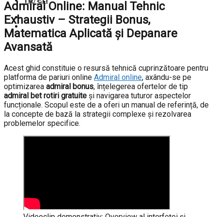
TR
/
EN
Admiral Online: Manual Tehnic
Exhaustiv – Strategii Bonus,
Matematica Aplicată și Depanare
Avansată
Acest ghid constituie o resursă tehnică cuprinzătoare pentru
platforma de pariuri online
Admiral online
, axându-se pe
optimizarea
admiral bonus
, înțelegerea ofertelor de tip
admiral bet rotiri gratuite
și navigarea tuturor aspectelor
funcționale. Scopul este de a oferi un manual de referință, de
la concepte de bază la strategii complexe și rezolvarea
problemelor specifice.
Videoclip demonstrativ: Overview al interfeței și