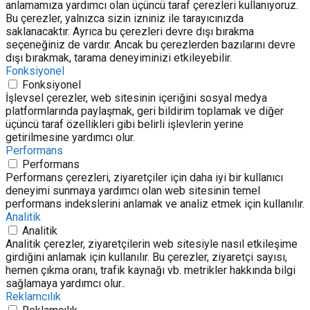
anlamamıza yardımcı olan üçüncü taraf çerezleri kullanıyoruz.
Bu çerezler, yalnızca sizin izniniz ile tarayıcınızda
saklanacaktır. Ayrıca bu çerezleri devre dışı bırakma
seçeneğiniz de vardır. Ancak bu çerezlerden bazılarını devre
dışı bırakmak, tarama deneyiminizi etkileyebilir.
Fonksiyonel
Fonksiyonel
İşlevsel çerezler, web sitesinin içeriğini sosyal medya
platformlarında paylaşmak, geri bildirim toplamak ve diğer
üçüncü taraf özellikleri gibi belirli işlevlerin yerine
getirilmesine yardımcı olur.
Performans
Performans
Performans çerezleri, ziyaretçiler için daha iyi bir kullanıcı
deneyimi sunmaya yardımcı olan web sitesinin temel
performans indekslerini anlamak ve analiz etmek için kullanılır.
Analitik
Analitik
Analitik çerezler, ziyaretçilerin web sitesiyle nasıl etkileşime
girdiğini anlamak için kullanılır. Bu çerezler, ziyaretçi sayısı,
hemen çıkma oranı, trafik kaynağı vb. metrikler hakkında bilgi
sağlamaya yardımcı olur..
Reklamcılık