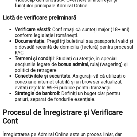
funcțiilor principale Admiral Online.
Listă de verificare preliminară
Verificare vârstă:
Confirmați că sunteți major (18+ ani)
conform legislației românești.
Documentație:
Pregătiți buletinul sau pașaportul valid și
o dovadă recentă de domiciliu (factură) pentru procesul
KYC.
Termeni și condiții:
Studiați cu atenție, în special
secțiunile legate de
bonus admiral
, rulaj (wagering) și
politici de retragere.
Conectivitate și securitate:
Asigurați-vă că utilizați o
conexiune internet stabilă și un browser actualizat;
evitați rețelele Wi-Fi publice pentru tranzacții.
Strategie de bankroll:
Definiți un buget clar pentru
pariuri, separat de fondurile esențiale.
Procesul de Înregistrare și Verificare
Cont
Înregistrarea pe Admiral Online este un proces liniar, dar