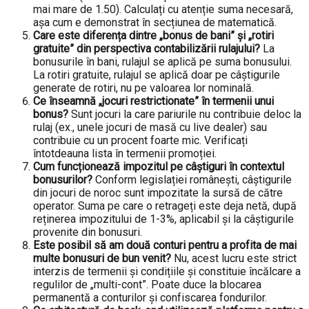
mai mare de 1.50). Calculați cu atenție suma necesară,
așa cum e demonstrat în secțiunea de matematică.
Care este diferența dintre „bonus de bani” și „rotiri
gratuite” din perspectiva contabilizării rulajului?
La
bonusurile în bani, rulajul se aplică pe suma bonusului.
La rotiri gratuite, rulajul se aplică doar pe câștigurile
generate de rotiri, nu pe valoarea lor nominală.
Ce înseamnă „jocuri restrictionate” în termenii unui
bonus?
Sunt jocuri la care pariurile nu contribuie deloc la
rulaj (ex., unele jocuri de masă cu live dealer) sau
contribuie cu un procent foarte mic. Verificați
întotdeauna lista în termenii promoției.
Cum funcționează impozitul pe câștiguri în contextul
bonusurilor?
Conform legislației românești, câștigurile
din jocuri de noroc sunt impozitate la sursă de către
operator. Suma pe care o retrageți este deja netă, după
reținerea impozitului de 1-3%, aplicabil și la câștigurile
provenite din bonusuri.
Este posibil să am două conturi pentru a profita de mai
multe bonusuri de bun venit?
Nu, acest lucru este strict
interzis de termenii și condițiile și constituie încălcare a
regulilor de „multi-cont”. Poate duce la blocarea
permanentă a conturilor și confiscarea fondurilor.