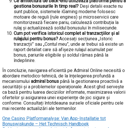
Ce arhitectură de back-end utilizează platforma pentru a
gestiona bonusurile în timp real?
Deși detalii exacte nu
sunt publice, sistemele iGaming moderne folosesc
motoare de reguli (rule engines) și microservicii care
monitorizează fiecare pariu, calculează contribuția la
rulaj și actualizează soldul bonusului în milisecunde.
Cum pot verifica istoricul complet al tranzacțiilor și al
rulajului pentru bonus?
Accesați secțiunea „Istoric
tranzacții” sau „Contul meu”, unde ar trebui să existe un
raport detaliat care să afișeze rulajul acumulat per
bonus, pariurile eligibile și soldul rămas până la
îndeplinire.
În concluzie, navigarea eficientă pe Admiral Online necesită o
abordare metodico-tehnică, de la înțelegerea profundă a
mecanismului
admiral bonus
până la gestionarea proactivă a
securității și a problemelor operaționale. Acest ghid servește
ca bază pentru luarea deciziilor informate, maximizarea valorii
ofertelor și asigurarea unei experiențe de joc sigure și
conforme. Consultați întotdeauna sursele oficiale pentru cele
mai recente actualizări ale termenilor.
One Casino Platformanalyse: Van App-Installatie tot
Bonuswiskunde – Het Technisch Handboek