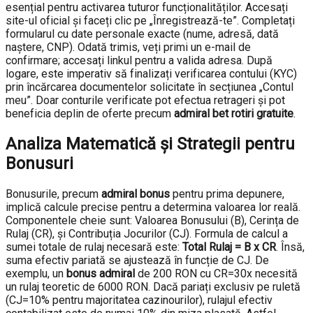
esențial pentru activarea tuturor funcționalităților. Accesați
site-ul oficial și faceți clic pe „Înregistrează-te”. Completați
formularul cu date personale exacte (nume, adresă, dată
naștere, CNP). Odată trimis, veți primi un e-mail de
confirmare; accesați linkul pentru a valida adresa. După
logare, este imperativ să finalizați verificarea contului (KYC)
prin încărcarea documentelor solicitate în secțiunea „Contul
meu”. Doar conturile verificate pot efectua retrageri și pot
beneficia deplin de oferte precum
admiral bet rotiri gratuite
.
Analiza Matematică și Strategii pentru
Bonusuri
Bonusurile, precum
admiral bonus
pentru prima depunere,
implică calcule precise pentru a determina valoarea lor reală.
Componentele cheie sunt: Valoarea Bonusului (B), Cerința de
Rulaj (CR), și Contribuția Jocurilor (CJ). Formula de calcul a
sumei totale de rulaj necesară este:
Total Rulaj = B x CR
. Însă,
suma efectiv pariată se ajustează în funcție de CJ. De
exemplu, un
bonus admiral
de 200 RON cu CR=30x necesită
un rulaj teoretic de 6000 RON. Dacă pariați exclusiv pe ruletă
(CJ=10% pentru majoritatea cazinourilor), rulajul efectiv