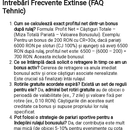
Întrebări Frecvente Extinse (FAQ
Tehnic)
Cum se calculează exact profitul net dintr-un bonus
după rulaj?
Formula: Profit Net = Câștiguri Totale –
(Miza Totală Pariată – Valoarea Bonusului). Exemplu:
Pentru un bonus de 200 RON cu CR=30x, dacă pariați
6000 RON pe sloturi (CJ 100%) și ajungeți să aveți 6500
RON după rulaj, profitul net este: 6500 – (6000 – 200) =
700 RON. Aceasta include bonusul.
Ce se întâmplă dacă solicit o retragere în timp ce am un
bonus activ?
Cererea de retragere va anula imediat
bonusul activ și orice câștiguri asociate nerealizate.
Este crucial să finalizați întâi rulajul.
Rotirile gratuite acordate expiră? Există un set de reguli
pentru ele?
Da,
admiral bet rotiri gratuite
au de obicei o
perioadă de valabilitate (ex., 7 zile) și valoare fixă per
rotire (ex., 0.10 RON). Câștigurile din acestea sunt
creditate ca bonus și supuse propriului lor rulaj
specificat.
Pot folosi o strategie de pariuri sportive pentru a
îndeplini rulajul bonusului?
Da, dar contribuția este mult
mai mică (de obicei 5-10% pentru evenimente cu cota