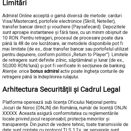
Limitări
Admiral Online acceptă o gamă diversă de metode: carduri
Visa/Mastercard, portofele electronice (Skrill, Neteller),
transfer bancar direct și vouchere (Paysafecard). Depozitele
sunt aproape instantanee și fără taxe, cu un minim obișnuit de
10 RON. Pentru retrageri, procesul de procesare poate dura
până la 48 de ore lucrătoare, iar metodele disponibile pot fi
mai limitate (de ex., doar transfer bancar sau portofelul utilizat
pentru depunere, conform politicii „Return to Player”). Limitele
de retragere sunt definite zilnic, săptămânal și lunar (de ex.,
50,000 RON/lună) și pot fi verificate în secțiunea de banking.
Atenție: orice
bonus admiral
activ poate îngheța conturile de
retragere până la îndeplinirea rulajului.
Arhitectura Securității și Cadrul Legal
Platforma operează sub licența Oficiului Național pentru
Jocuri de Noroc (ONJN) din România, număr de licență ONJN
XXXXX. Aceasta asigură conformitatea cu reglementările
locale privind jocul responsabil, protecția minorilor și
transparența. Din punct de vedere tehnic, toate transmisiile de
date sunt criptate cu protocol TLS 1.2+, iar serverele sunt