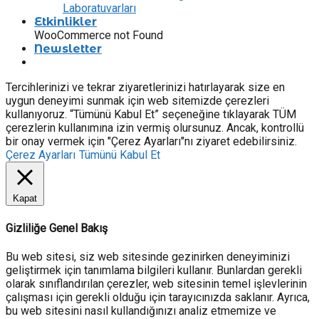
Laboratuvarları
Etkinlikler
WooCommerce not Found
Newsletter
Tercihlerinizi ve tekrar ziyaretlerinizi hatırlayarak size en
uygun deneyimi sunmak için web sitemizde çerezleri
kullanıyoruz. “Tümünü Kabul Et” seçeneğine tıklayarak TÜM
çerezlerin kullanımına izin vermiş olursunuz. Ancak, kontrollü
bir onay vermek için "Çerez Ayarları"nı ziyaret edebilirsiniz.
Çerez Ayarları
Tümünü Kabul Et
Kapat
Gizliliğe Genel Bakış
Bu web sitesi, siz web sitesinde gezinirken deneyiminizi
geliştirmek için tanımlama bilgileri kullanır. Bunlardan gerekli
olarak sınıflandırılan çerezler, web sitesinin temel işlevlerinin
çalışması için gerekli olduğu için tarayıcınızda saklanır. Ayrıca,
bu web sitesini nasıl kullandığınızı analiz etmemize ve