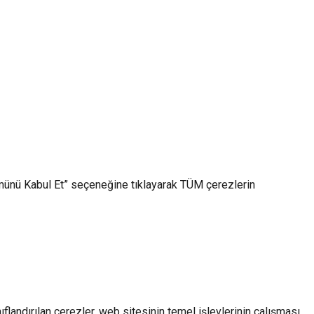
Tümünü Kabul Et” seçeneğine tıklayarak TÜM çerezlerin
ıflandırılan çerezler, web sitesinin temel işlevlerinin çalışması