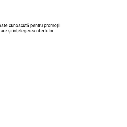
ste cunoscută pentru promoții
rare și înțelegerea ofertelor