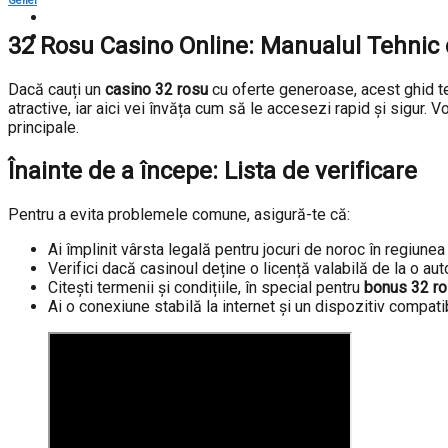
Genel
32 Rosu Casino Online: Manualul Tehnic d
Dacă cauți un
casino 32 rosu
cu oferte generoase, acest ghid te
atractive, iar aici vei învăța cum să le accesezi rapid și sigur. V
principale.
Înainte de a începe: Lista de verificare
Pentru a evita problemele comune, asigură-te că:
Ai împlinit vârsta legală pentru jocuri de noroc în regiunea
Verifici dacă casinoul deține o licență valabilă de la o 
Citești termenii și condițiile, în special pentru
bonus 32 ro
Ai o conexiune stabilă la internet și un dispozitiv compati