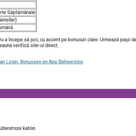
ferte Săptămânale
Neteller)
 română
u a începe să joci, cu accent pe bonusuri clare. Urmează pașii de
eauna verifică site-ul direct.
an Login, Bonussen en App Beheersing
ltenimize katılın.