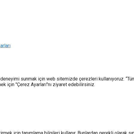
rları
ygun deneyimi sunmak için web sitemizde çerezleri kullanıyoruz. “
k için "Çerez Ayarları"nı ziyaret edebilirsiniz.
mek için tanımlama bilgileri kullanır. Bunlardan gerekli olarak sın