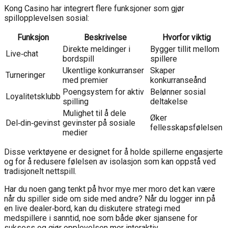
Kong Casino har integrert flere funksjoner som gjør
spillopplevelsen sosial:
Funksjon
Beskrivelse
Hvorfor viktig
Direkte meldinger i
Bygger tillit mellom
Live‑chat
bordspill
spillere
Ukentlige konkurranser
Skaper
Turneringer
med premier
konkurranseånd
Poengsystem for aktiv
Belønner sosial
Loyalitetsklubb
spilling
deltakelse
Mulighet til å dele
Øker
Del‑din‑gevinst
gevinster på sosiale
fellesskapsfølelsen
medier
Disse verktøyene er designet for å holde spillerne engasjerte
og for å redusere følelsen av isolasjon som kan oppstå ved
tradisjonelt nettspill.
Har du noen gang tenkt på hvor mye mer moro det kan være
når du spiller side om side med andre? Når du logger inn på
en live dealer‑bord, kan du diskutere strategi med
medspillere i sanntid, noe som både øker sjansene for
suksess og gjør opplevelsen mer interaktiv.