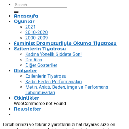
Anasayfa
Oyunlar
2021
2010-2020
2000-2009
Feminist Dramaturjiyle Okuma Tiyatrosu
Ezilenlerin Tiyatrosu
Kadına Yönelik Şiddete Son!
Dar Alan
Diğer Gösteriler
Atölyeler
Ezilenlerin Tiyatrosu
Kadın Beden Performansları
Metin, Anlatı, Beden, İmge ve Performans
Laboratuvarları
Etkinlikler
WooCommerce not Found
Newsletter
Tercihlerinizi ve tekrar ziyaretlerinizi hatırlayarak size en