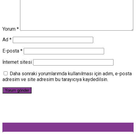
Yorum
*
Ad
*
E-posta
*
İnternet sitesi
Daha sonraki yorumlarımda kullanılması için adım, e-posta
adresim ve site adresim bu tarayıcıya kaydedilsin.