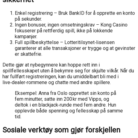
Enkel registrering – Bruk BankID for å opprette en konto
på sekunder.
Ingen bonuser, ingen omsetningskrav – Kong Casino
fokuserer på rettferdig spill, ikke på lokkende
kampanjer.
Full spillbeskyttelse – Lotteritilsynet‑lisensen
garanterer at alle transaksjoner er trygge og at gevinster
er skattefrie.
Dette gjør at nybegynnere kan hoppe rett inn i
spillfellesskapet uten å bekymre seg for skjulte vilkår. Når du
har fullført registreringen, kan du umiddelbart bli med i
live‑dealer‑rommene og chatte med andre spillere.
Eksempel: Anna fra Oslo opprettet sin konto på
fem minutter, satte inn 200 kr med Vipps, og
deltok i en blackjack‑runde med fem andre. Hun
opplevde både spenning og fellesskap på samme
tid.
Sosiale verktøy som gjør forskjellen