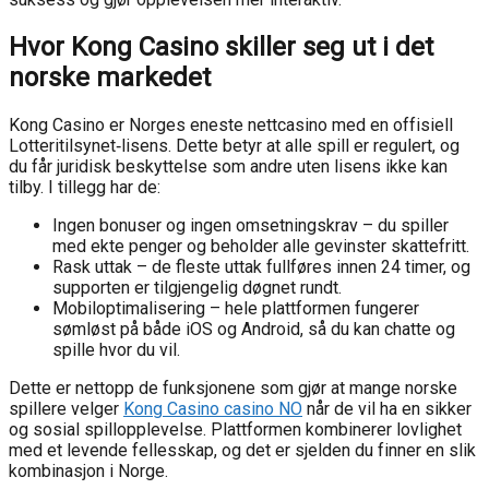
Hvor Kong Casino skiller seg ut i det
norske markedet
Kong Casino er Norges eneste nettcasino med en offisiell
Lotteritilsynet‑lisens. Dette betyr at alle spill er regulert, og
du får juridisk beskyttelse som andre uten lisens ikke kan
tilby. I tillegg har de:
Ingen bonuser og ingen omsetningskrav – du spiller
med ekte penger og beholder alle gevinster skattefritt.
Rask uttak – de fleste uttak fullføres innen 24 timer, og
supporten er tilgjengelig døgnet rundt.
Mobiloptimalisering – hele plattformen fungerer
sømløst på både iOS og Android, så du kan chatte og
spille hvor du vil.
Dette er nettopp de funksjonene som gjør at mange norske
spillere velger
Kong Casino casino NO
når de vil ha en sikker
og sosial spillopplevelse. Plattformen kombinerer lovlighet
med et levende fellesskap, og det er sjelden du finner en slik
kombinasjon i Norge.