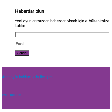
Haberdar olun!
Yeni oyunlarımızdan haberdar olmak için e-bültenimize
katılın.
Anasayfa
hakkımızda
iletişim
Web Tasarım