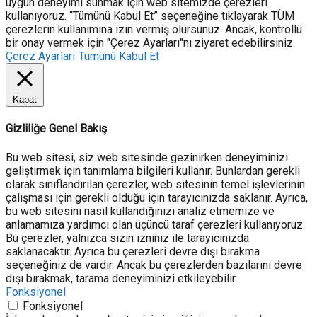
uygun deneyimi sunmak için web sitemizde çerezleri
kullanıyoruz. “Tümünü Kabul Et” seçeneğine tıklayarak TÜM
çerezlerin kullanımına izin vermiş olursunuz. Ancak, kontrollü
bir onay vermek için "Çerez Ayarları"nı ziyaret edebilirsiniz.
Çerez Ayarları
Tümünü Kabul Et
Kapat
Gizliliğe Genel Bakış
Bu web sitesi, siz web sitesinde gezinirken deneyiminizi
geliştirmek için tanımlama bilgileri kullanır. Bunlardan gerekli
olarak sınıflandırılan çerezler, web sitesinin temel işlevlerinin
çalışması için gerekli olduğu için tarayıcınızda saklanır. Ayrıca,
bu web sitesini nasıl kullandığınızı analiz etmemize ve
anlamamıza yardımcı olan üçüncü taraf çerezleri kullanıyoruz.
Bu çerezler, yalnızca sizin izniniz ile tarayıcınızda
saklanacaktır. Ayrıca bu çerezleri devre dışı bırakma
seçeneğiniz de vardır. Ancak bu çerezlerden bazılarını devre
dışı bırakmak, tarama deneyiminizi etkileyebilir.
Fonksiyonel
Fonksiyonel