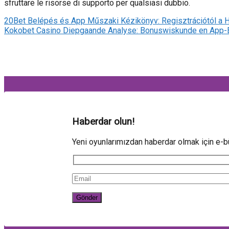
sfruttare le risorse di supporto per qualsiasi dubbio.
20Bet Belépés és App Műszaki Kézikönyv: Regisztrációtól a H
Kokobet Casino Diepgaande Analyse: Bonuswiskunde en App-B
Haberdar olun!
Yeni oyunlarımızdan haberdar olmak için e-bü