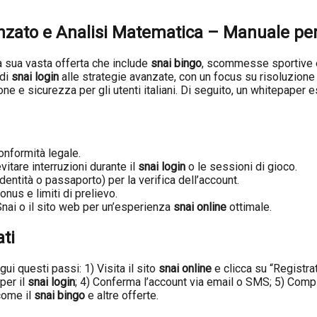
nzato e Analisi Matematica – Manuale per
la sua vasta offerta che include
snai bingo
, scommesse sportive e
 di
snai login
alle strategie avanzate, con un focus su risoluzione d
ne e sicurezza per gli utenti italiani. Di seguito, un whitepaper 
onformità legale.
itare interruzioni durante il
snai login
o le sessioni di gioco.
dentità o passaporto) per la verifica dell’account.
onus e limiti di prelievo.
 Snai o il sito web per un’esperienza
snai online
ottimale.
ti
i questi passi: 1) Visita il sito
snai online
e clicca su “Registrati
per il
snai login
; 4) Conferma l’account via email o SMS; 5) Compl
come il
snai bingo
e altre offerte.