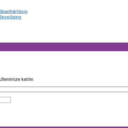
ibaelhárításig
eveiliging
ltenimize katılın.