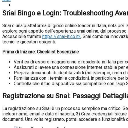
Genel
Snai Bingo e Login: Troubleshooting Ava
Snai è una piattaforma di gioco online leader in Italia, nota per 
esplora ogni aspetto dell’esperienza
snai online
, dal processo
Accessibile tramite
https://snai-it.co.it/
, Snai combina innovazio
tecnici e giocatori esigenti.
Prima di Iniziare: Checklist Essenziale
Verifica di essere maggiorenne e residente in Italia per c
Assicurati di avere una connessione Internet stabile per ev
Prepara documenti di identità validi (ad esempio, carta d’i
Familiarizza con i termini e condizioni, in particolare per b
Controlla che il tuo dispositivo sia compatibile con l’app
Registrazione su Snai: Passaggi Dettaglia
La registrazione su Snai è un processo semplice ma critico. Segu
inclusi nome, email e data di nascita; 3) Crea credenziali sicure 
documenti. Una volta registrato, potrai accedere a funzionalità 