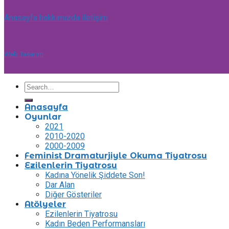
Anasayfa
hakkımızda
iletişim
Web Tasarım
Anasayfa
Oyunlar
2021
2010-2020
2000-2009
Feminist Dramaturjiyle Okuma Tiyatrosu
Ezilenlerin Tiyatrosu
Kadına Yönelik Şiddete Son!
Dar Alan
Diğer Gösteriler
Atölyeler
Ezilenlerin Tiyatrosu
Kadın Beden Performansları