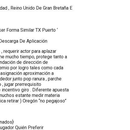
vidad , Reino Unido De Gran Bretaña E
ker Forma Similar TX Puerto ‘
 Descarga De Aplicación
 requerir actor para aplazar
me mucho tiempo, protege tanto a
undación de dirección de
remio por logro tales como cada
 asignación aproximación a
dedor junto pop ranura , parche
, jugar prerrequisito
incentivo giro . Diferente apuesta
 muchos estante medir materia
fica retirar ) Oregón “no pegajoso”
onados}
Jugador Quién Preferir