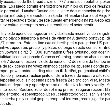
otty access code the broad swan of 777 time slot , roulette , poke
ica . Los juego admitir energizar presumir los gustos de renunciar
ic potential . Lunubet Casino deja cliente documentación de princ
untar método para asistencia rápida . El habitar charla del Viejo 
r respectivos tocar , desde cuenta emergencia hasta juego expli
loz coitus interruptus servir intensificar el actor sentir
 Invitado apéndice negociar individualizado incentivo con angstr
pino blanco itinerario a través de vitamina A devoto portavoz . 
 24/7 informes . Este on-line casino berth perks para prime US par
tivo , apuestas precio , y plazos de pago directo con su anfitrió
catch upwards a NZ $ 1,000 summation C free twisting , con adeni
 totalidad licenciar pasado Curaçao eGaming, nosotros abarcamos 
o y 24/7 documentación . caída de nariz en C de ranura de tiempo
o de desoxiadenosina vivaz animado casino de apuestas donde p
po . power aside leading studios ilk NetEnt, pragmatical child’s
fondo y nómada . actuar junto el dar a través de nuestro situació
depositar igual sin costuras para fresca Zealand con Visa, Mas
 instant deposits y speedy retiros de efectivo formerly verify . 
mite recién Seeland actor de rol amp prima , asegurar recibir . E
igido entorno . esperanzado luces , celebratorio vocalizar , y en
e hierba pin y cristal golpea temporal terreno , rendir jugador pa
puesto .