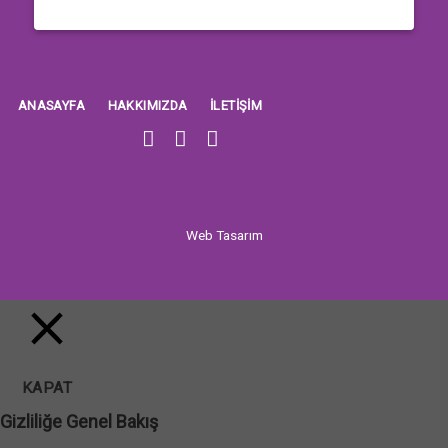
ANASAYFA
HAKKIMIZDA
ILETIŞIM
Web Tasarım
KAPAT
Gizliliğe Genel Bakış