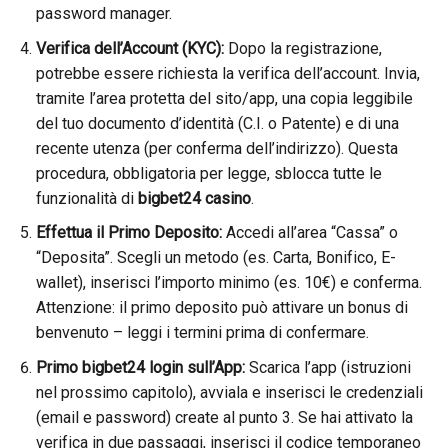
password manager.
Verifica dell’Account (KYC):
Dopo la registrazione,
potrebbe essere richiesta la verifica dell’account. Invia,
tramite l’area protetta del sito/app, una copia leggibile
del tuo documento d’identità (C.I. o Patente) e di una
recente utenza (per conferma dell’indirizzo). Questa
procedura, obbligatoria per legge, sblocca tutte le
funzionalità di
bigbet24 casino
.
Effettua il Primo Deposito:
Accedi all’area “Cassa” o
“Deposita”. Scegli un metodo (es. Carta, Bonifico, E-
wallet), inserisci l’importo minimo (es. 10€) e conferma.
Attenzione: il primo deposito può attivare un bonus di
benvenuto – leggi i termini prima di confermare.
Primo
bigbet24 login
sull’App:
Scarica l’app (istruzioni
nel prossimo capitolo), avviala e inserisci le credenziali
(email e password) create al punto 3. Se hai attivato la
verifica in due passaggi, inserisci il codice temporaneo