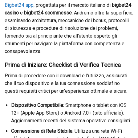
Bigbet24 app
, progettata per il mercato italiano di
bigbet24
casino
e
bigbet24 scommesse
. Andremo oltre la superficie,
esaminando architettura, meccaniche dei bonus, protocolli
di sicurezza e procedure di risoluzione dei problemi,
fornendo sia al principiante che all’utente esperto gli
strumenti per navigare la piattaforma con competenza e
consapevolezza.
Prima di Iniziare: Checklist di Verifica Tecnica
Prima di procedere con il download e l’utilizzo, assicurati
che il tuo dispositivo e la tua connessione soddisfino
questi requisiti critici per un’esperienza ottimale e sicura.
Dispositivo Compatibile:
Smartphone o tablet con iOS
12+ (Apple App Store) o Android 7.0+ (sito ufficiale).
Aggiornamenti recenti del sistema operativo consigliati.
Connessione di Rete Stabile:
Utilizza una rete Wi-Fi