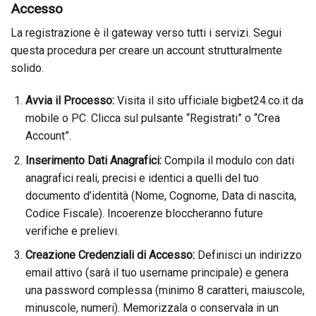
Accesso
La registrazione è il gateway verso tutti i servizi. Segui
questa procedura per creare un account strutturalmente
solido.
Avvia il Processo:
Visita il sito ufficiale bigbet24.co.it da
mobile o PC. Clicca sul pulsante “Registrati” o “Crea
Account”.
Inserimento Dati Anagrafici:
Compila il modulo con dati
anagrafici reali, precisi e identici a quelli del tuo
documento d’identità (Nome, Cognome, Data di nascita,
Codice Fiscale). Incoerenze bloccheranno future
verifiche e prelievi.
Creazione Credenziali di Accesso:
Definisci un indirizzo
email attivo (sarà il tuo username principale) e genera
una password complessa (minimo 8 caratteri, maiuscole,
minuscole, numeri). Memorizzala o conservala in un