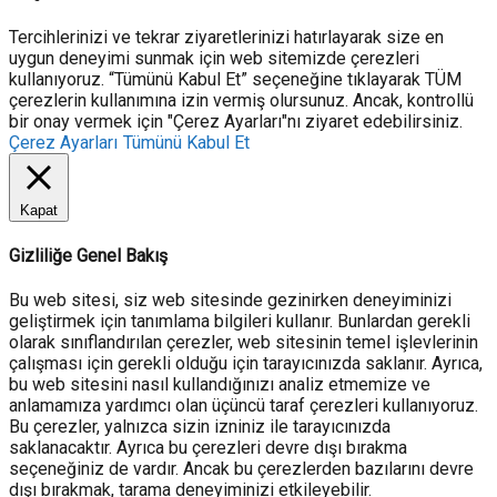
Tercihlerinizi ve tekrar ziyaretlerinizi hatırlayarak size en
uygun deneyimi sunmak için web sitemizde çerezleri
kullanıyoruz. “Tümünü Kabul Et” seçeneğine tıklayarak TÜM
çerezlerin kullanımına izin vermiş olursunuz. Ancak, kontrollü
bir onay vermek için "Çerez Ayarları"nı ziyaret edebilirsiniz.
Çerez Ayarları
Tümünü Kabul Et
Kapat
Gizliliğe Genel Bakış
Bu web sitesi, siz web sitesinde gezinirken deneyiminizi
geliştirmek için tanımlama bilgileri kullanır. Bunlardan gerekli
olarak sınıflandırılan çerezler, web sitesinin temel işlevlerinin
çalışması için gerekli olduğu için tarayıcınızda saklanır. Ayrıca,
bu web sitesini nasıl kullandığınızı analiz etmemize ve
anlamamıza yardımcı olan üçüncü taraf çerezleri kullanıyoruz.
Bu çerezler, yalnızca sizin izniniz ile tarayıcınızda
saklanacaktır. Ayrıca bu çerezleri devre dışı bırakma
seçeneğiniz de vardır. Ancak bu çerezlerden bazılarını devre
dışı bırakmak, tarama deneyiminizi etkileyebilir.