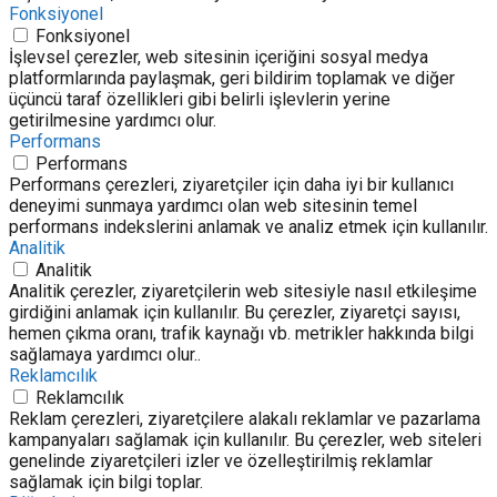
Fonksiyonel
Fonksiyonel
İşlevsel çerezler, web sitesinin içeriğini sosyal medya
platformlarında paylaşmak, geri bildirim toplamak ve diğer
üçüncü taraf özellikleri gibi belirli işlevlerin yerine
getirilmesine yardımcı olur.
Performans
Performans
Performans çerezleri, ziyaretçiler için daha iyi bir kullanıcı
deneyimi sunmaya yardımcı olan web sitesinin temel
performans indekslerini anlamak ve analiz etmek için kullanılır.
Analitik
Analitik
Analitik çerezler, ziyaretçilerin web sitesiyle nasıl etkileşime
girdiğini anlamak için kullanılır. Bu çerezler, ziyaretçi sayısı,
hemen çıkma oranı, trafik kaynağı vb. metrikler hakkında bilgi
sağlamaya yardımcı olur..
Reklamcılık
Reklamcılık
Reklam çerezleri, ziyaretçilere alakalı reklamlar ve pazarlama
kampanyaları sağlamak için kullanılır. Bu çerezler, web siteleri
genelinde ziyaretçileri izler ve özelleştirilmiş reklamlar
sağlamak için bilgi toplar.