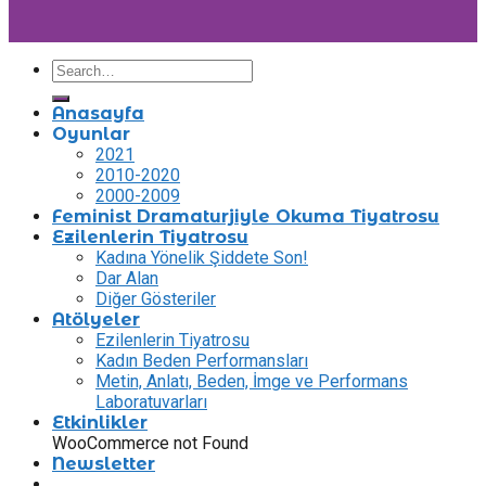
Anasayfa
Oyunlar
2021
2010-2020
2000-2009
Feminist Dramaturjiyle Okuma Tiyatrosu
Ezilenlerin Tiyatrosu
Kadına Yönelik Şiddete Son!
Dar Alan
Diğer Gösteriler
Atölyeler
Ezilenlerin Tiyatrosu
Kadın Beden Performansları
Metin, Anlatı, Beden, İmge ve Performans
Laboratuvarları
Etkinlikler
WooCommerce not Found
Newsletter