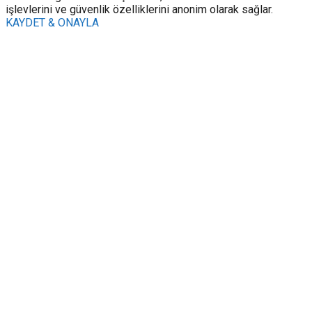
işlevlerini ve güvenlik özelliklerini anonim olarak sağlar.
KAYDET & ONAYLA