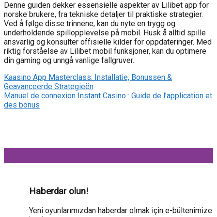
Denne guiden dekker essensielle aspekter av Lilibet app for
norske brukere, fra tekniske detaljer til praktiske strategier.
Ved å følge disse trinnene, kan du nyte en trygg og
underholdende spillopplevelse på mobil. Husk å alltid spille
ansvarlig og konsulter offisielle kilder for oppdateringer. Med
riktig forståelse av Lilibet mobil funksjoner, kan du optimere
din gaming og unngå vanlige fallgruver.
Kaasino App Masterclass: Installatie, Bonussen &
Geavanceerde Strategieën
Manuel de connexion Instant Casino : Guide de l’application et
des bonus
Haberdar olun!
Yeni oyunlarımızdan haberdar olmak için e-bültenimize