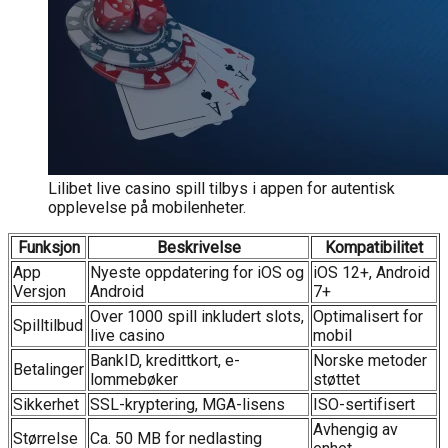
Lilibet live casino spill tilbys i appen for autentisk
opplevelse på mobilenheter.
Funksjon
Beskrivelse
Kompatibilitet
App
Nyeste oppdatering for iOS og
iOS 12+, Android
Versjon
Android
7+
Over 1000 spill inkludert slots,
Optimalisert for
Spilltilbud
live casino
mobil
BankID, kredittkort, e-
Norske metoder
Betalinger
lommebøker
støttet
Sikkerhet
SSL-kryptering, MGA-lisens
ISO-sertifisert
Avhengig av
Størrelse
Ca. 50 MB for nedlasting