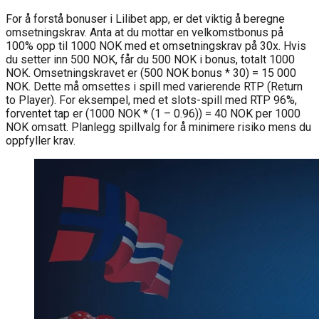
For å forstå bonuser i Lilibet app, er det viktig å beregne
omsetningskrav. Anta at du mottar en velkomstbonus på
100% opp til 1000 NOK med et omsetningskrav på 30x. Hvis
du setter inn 500 NOK, får du 500 NOK i bonus, totalt 1000
NOK. Omsetningskravet er (500 NOK bonus * 30) = 15 000
NOK. Dette må omsettes i spill med varierende RTP (Return
to Player). For eksempel, med et slots-spill med RTP 96%,
forventet tap er (1000 NOK * (1 – 0.96)) = 40 NOK per 1000
NOK omsatt. Planlegg spillvalg for å minimere risiko mens du
oppfyller krav.