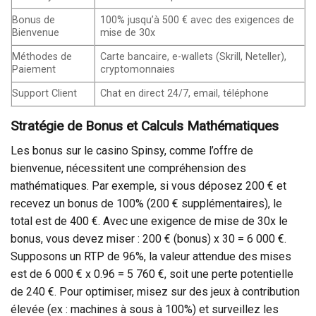
Bonus de
100% jusqu’à 500 € avec des exigences de
Bienvenue
mise de 30x
Méthodes de
Carte bancaire, e-wallets (Skrill, Neteller),
Paiement
cryptomonnaies
Support Client
Chat en direct 24/7, email, téléphone
Stratégie de Bonus et Calculs Mathématiques
Les bonus sur le casino Spinsy, comme l’offre de
bienvenue, nécessitent une compréhension des
mathématiques. Par exemple, si vous déposez 200 € et
recevez un bonus de 100% (200 € supplémentaires), le
total est de 400 €. Avec une exigence de mise de 30x le
bonus, vous devez miser : 200 € (bonus) x 30 = 6 000 €.
Supposons un RTP de 96%, la valeur attendue des mises
est de 6 000 € x 0.96 = 5 760 €, soit une perte potentielle
de 240 €. Pour optimiser, misez sur des jeux à contribution
élevée (ex : machines à sous à 100%) et surveillez les