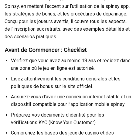
Spinsy, en mettant l’accent sur l’utilisation de la spinsy app,
les stratégies de bonus, et les procédures de dépannage.
Conçu pour les joueurs avertis, il couvre tous les aspects,
de l’inscription aux retraits, avec des exemples détaillés et
des scénarios pratiques.
Avant de Commencer : Checklist
Vérifiez que vous avez au moins 18 ans et résidez dans
une zone où le jeu en ligne est autorisé.
Lisez attentivement les conditions générales et les
politiques de bonus sur le site officiel.
Assurez-vous d’avoir une connexion internet stable et un
dispositif compatible pour l’application mobile spinsy.
Préparez vos documents d’identité pour les
vérifications KYC (Know Your Customer).
Comprenez les bases des jeux de casino et des