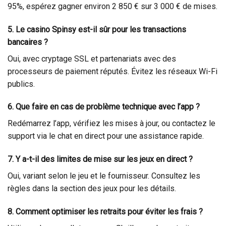
95%, espérez gagner environ 2 850 € sur 3 000 € de mises.
5. Le casino Spinsy est-il sûr pour les transactions
bancaires ?
Oui, avec cryptage SSL et partenariats avec des
processeurs de paiement réputés. Évitez les réseaux Wi-Fi
publics.
6. Que faire en cas de problème technique avec l’app ?
Redémarrez l’app, vérifiez les mises à jour, ou contactez le
support via le chat en direct pour une assistance rapide.
7. Y a-t-il des limites de mise sur les jeux en direct ?
Oui, variant selon le jeu et le fournisseur. Consultez les
règles dans la section des jeux pour les détails.
8. Comment optimiser les retraits pour éviter les frais ?