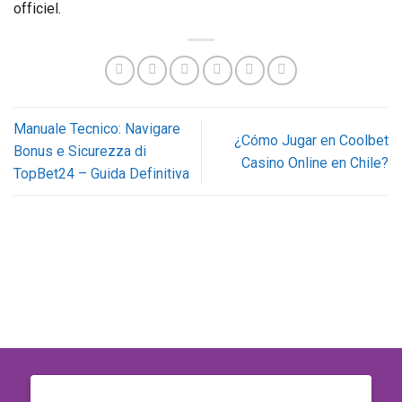
officiel.
Manuale Tecnico: Navigare
¿Cómo Jugar en Coolbet
Bonus e Sicurezza di
Casino Online en Chile?
TopBet24 – Guida Definitiva