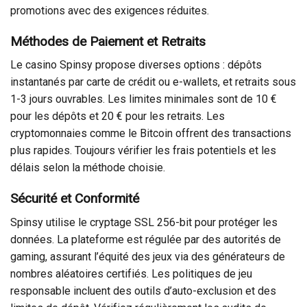
promotions avec des exigences réduites.
Méthodes de Paiement et Retraits
Le casino Spinsy propose diverses options : dépôts
instantanés par carte de crédit ou e-wallets, et retraits sous
1-3 jours ouvrables. Les limites minimales sont de 10 €
pour les dépôts et 20 € pour les retraits. Les
cryptomonnaies comme le Bitcoin offrent des transactions
plus rapides. Toujours vérifier les frais potentiels et les
délais selon la méthode choisie.
Sécurité et Conformité
Spinsy utilise le cryptage SSL 256-bit pour protéger les
données. La plateforme est régulée par des autorités de
gaming, assurant l’équité des jeux via des générateurs de
nombres aléatoires certifiés. Les politiques de jeu
responsable incluent des outils d’auto-exclusion et des