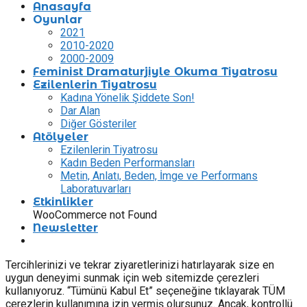
Anasayfa
Oyunlar
2021
2010-2020
2000-2009
Feminist Dramaturjiyle Okuma Tiyatrosu
Ezilenlerin Tiyatrosu
Kadına Yönelik Şiddete Son!
Dar Alan
Diğer Gösteriler
Atölyeler
Ezilenlerin Tiyatrosu
Kadın Beden Performansları
Metin, Anlatı, Beden, İmge ve Performans
Laboratuvarları
Etkinlikler
WooCommerce not Found
Newsletter
Tercihlerinizi ve tekrar ziyaretlerinizi hatırlayarak size en
uygun deneyimi sunmak için web sitemizde çerezleri
kullanıyoruz. “Tümünü Kabul Et” seçeneğine tıklayarak TÜM
çerezlerin kullanımına izin vermiş olursunuz. Ancak, kontrollü