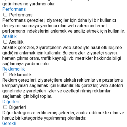
getirilmesine yardımcı olur.
Performans
Performans
Performans çerezleri, ziyaretçiler için daha iyi bir kullanıcı
deneyimi sunmaya yardımcı olan web sitesinin temel
performans indekslerini anlamak ve analiz etmek için kullanılır.
Analitik
Analitik
Analitik çerezler, ziyaretçilerin web sitesiyle nasıl etkileşime
girdiğini anlamak için kullanılır. Bu çerezler, ziyaretçi sayısı,
hemen çıkma oranı, trafik kaynağı vb. metrikler hakkında bilgi
sağlamaya yardımcı olur..
Reklamcılık
Reklamcılık
Reklam çerezleri, ziyaretçilere alakalı reklamlar ve pazarlama
kampanyaları sağlamak için kullanılır. Bu çerezler, web siteleri
genelinde ziyaretçileri izler ve özelleştirilmiş reklamlar
sağlamak için bilgi toplar.
Diğerleri
Diğerleri
Diğer kategorize edilmemiş şekerler, analiz edilmekte olan ve
henüz bir kategoride yapılmamış olanlardır.
Gerekli