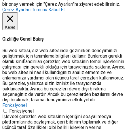
bir onay vermek için "Çerez Ayarları"nı ziyaret edebilirsiniz.
Çerez Ayarları
Tümünü Kabul Et
Kapat
Gizliliğe Genel Bakış
Bu web sitesi, siz web sitesinde gezinirken deneyiminizi
geliştirmek için tanımlama bilgileri kullanır. Bunlardan gerekli
olarak sınıflandırılan çerezler, web sitesinin temel işlevlerinin
çalışması için gerekli olduğu için tarayıcınızda saklanır. Ayrıca,
bu web sitesini nasıl kullandığınızı analiz etmemize ve
anlamamıza yardımcı olan üçüncü taraf çerezleri kullanıyoruz.
Bu çerezler, yalnızca sizin izniniz ile tarayıcınızda
saklanacaktır. Ayrıca bu çerezleri devre dışı bırakma
seçeneğiniz de vardır. Ancak bu çerezlerden bazılarını devre
dışı bırakmak, tarama deneyiminizi etkileyebilir.
Fonksiyonel
Fonksiyonel
İşlevsel çerezler, web sitesinin içeriğini sosyal medya
platformlarında paylaşmak, geri bildirim toplamak ve diğer
üçüncü taraf özellikleri gibi belirli işlevlerin yerine