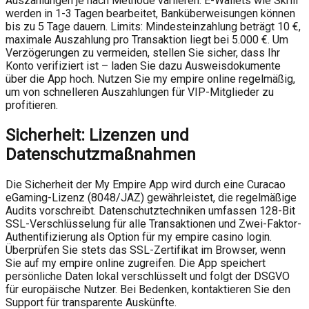
Auszahlungen je nach Methode variieren: E-Wallets wie Skrill
werden in 1-3 Tagen bearbeitet, Banküberweisungen können
bis zu 5 Tage dauern. Limits: Mindesteinzahlung beträgt 10 €,
maximale Auszahlung pro Transaktion liegt bei 5.000 €. Um
Verzögerungen zu vermeiden, stellen Sie sicher, dass Ihr
Konto verifiziert ist – laden Sie dazu Ausweisdokumente
über die App hoch. Nutzen Sie my empire online regelmäßig,
um von schnelleren Auszahlungen für VIP-Mitglieder zu
profitieren.
Sicherheit: Lizenzen und
Datenschutzmaßnahmen
Die Sicherheit der My Empire App wird durch eine Curacao
eGaming-Lizenz (8048/JAZ) gewährleistet, die regelmäßige
Audits vorschreibt. Datenschutztechniken umfassen 128-Bit
SSL-Verschlüsselung für alle Transaktionen und Zwei-Faktor-
Authentifizierung als Option für my empire casino login.
Überprüfen Sie stets das SSL-Zertifikat im Browser, wenn
Sie auf my empire online zugreifen. Die App speichert
persönliche Daten lokal verschlüsselt und folgt der DSGVO
für europäische Nutzer. Bei Bedenken, kontaktieren Sie den
Support für transparente Auskünfte.