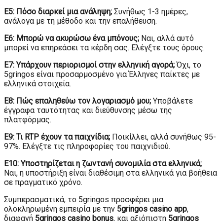
Ε5: Πόσο διαρκεί μια ανάληψη;
Συνήθως 1-3 ημέρες,
ανάλογα με τη μέθοδο και την επαλήθευση.
Ε6: Μπορώ να ακυρώσω ένα μπόνους;
Ναι, αλλά αυτό
μπορεί να επηρεάσει τα κέρδη σας. Ελέγξτε τους όρους.
Ε7: Υπάρχουν περιορισμοί στην ελληνική αγορά;
Όχι, το
5gringos είναι προσαρμοσμένο για Έλληνες παίκτες με
ελληνικά στοιχεία.
Ε8: Πώς επαληθεύω τον λογαριασμό μου;
Υποβάλετε
έγγραφα ταυτότητας και διεύθυνσης μέσω της
πλατφόρμας.
Ε9: Τι RTP έχουν τα παιχνίδια;
Ποικίλλει, αλλά συνήθως 95-
97%. Ελέγξτε τις πληροφορίες του παιχνιδιού.
Ε10: Υποστηρίζεται η ζωντανή συνομιλία στα ελληνικά;
Ναι, η υποστήριξη είναι διαθέσιμη στα ελληνικά για βοήθεια
σε πραγματικό χρόνο.
Συμπερασματικά, το 5gringos προσφέρει μια
ολοκληρωμένη εμπειρία με την
5gringos casino app
,
διαφανή
5gringos casino bonus
, και αξιόπιστη
5gringos