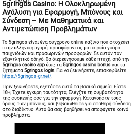
TR
/
EN
5gringos Casino: Η Ολοκληρωμένη
Ανάλυση για Εφαρμογή, Μπόνους και
Σύνδεση – Με Μαθηματικά και
Αντιμετώπιση Προβλημάτων
Το 5gringos είναι ένα σύγχρονο online καζίνο που στοχεύει
στην ελληνική αγορά, προσφέροντας μια ευρεία γκάμα
παιχνιδιών και προσωρινών προσφορών. Σε αυτόν τον
εξαντλητικό οδηγό, θα διερευνήσουμε κάθε πτυχή, από την
5gringos casino app
έως τα
5gringos casino bonus
και τα
ζητήματα
5gringos login
. Για να ξεκινήσετε, επισκεφθείτε
https://5gringos-gr.net/
.
Πριν ξεκινήσετε, εξετάστε αυτά τα βασικά σημεία: Είστε
18+; Έχετε έγκυρη ταυτότητα; Ελέγξτε τη συμβατότητα
της συσκευής σας για την εφαρμογή; Κατανοήστε τους
όρους των μπόνους; και βεβαιωθείτε για σταθερή σύνδεση
στο διαδίκτυο. Αυτό θα σας βοηθήσει να αποφύγετε κοινά
προβλήματα.