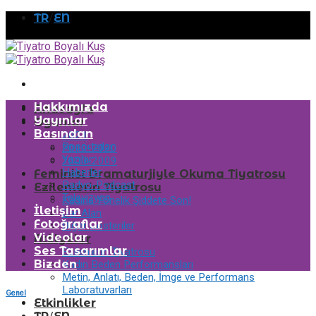
Skip
TR
/
EN
to
content
Hakkımızda
Anasayfa
Yayınlar
Oyunlar
Basından
2021
Ropörtajlar
2010-2020
Yazılar
2000-2009
Haberler
Feminist Dramaturjiyle Okuma Tiyatrosu
Radyo-Podcast
Ezilenlerin Tiyatrosu
Televizyon
Kadına Yönelik Şiddete Son!
İletişim
Dar Alan
Fotoğraflar
Diğer Gösteriler
Videolar
Atölyeler
Ses Tasarımlar
Ezilenlerin Tiyatrosu
Bizden
Kadın Beden Performansları
Metin, Anlatı, Beden, İmge ve Performans
Laboratuvarları
Genel
Etkinlikler