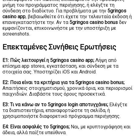
μνήμη του προγράμματος περιήγησης, ή ελέγξτε τη
σύνδεση στο διαδίκτυο. Για προβλήματα με την
5gringos
casino app
, βεβαιωθείτε ότι έχετε την τελευταία έκδοση ή
επανεγκαταστήστε την. Αν τα
5gringos casino bonus
δεν
εμφανίζονται, επικοινωνήστε με την υποστήριξη με
screenshots.
Επεκταμένες Συνήθεις Ερωτήσεις
Ε1: Πώς λειτουργεί η
5gringos casino app
;
Λήψη από
επίσημα app stores, εγκατάσταση, και σύνδεση με τα
στοιχεία σας. Υποστηρίζει iOS και Android.
Ε2: Ποια είναι τα κριτήρια για τα
5gringos casino bonus
;
Απαιτήσεις στοιχηματισμού, χρονικά όρια, και περιορισμοί
παιχνιδιών. Διαβάστε τους όρους προσεκτικά.
Ε3: Τι να κάνω αν το
5gringos login
αποτυγχάνει;
Ελέγξτε
τα διαπιστευτήρια, επαναφορτώστε τη σελίδα, ή
χρησιμοποιήστε διαφορετικό πρόγραμμα περιήγησης.
Ε4: Είναι ασφαλές το 5gringos;
Ναι, με κρυπτογράφηση και
άδεια, αλλά παίξτε υπεύθυνα.