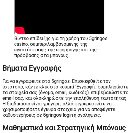
Βίντεο επίδειξης για τη χρήση του 5gringos
casino, συμπεριλαμβανομένης της
εγκατάστασης της εφαρμογής και της
πρόσβασης στα μπόνους.
Βήματα Εγγραφής
Για να εγγραφείτε στο 5gringos: Επισκεφθείτε τον
ιστότοπο, κάντε κλικ στο κουμπί ‘Εγγραφή’, συμπληρώστε
τα στοιχεία σας (όνομα, email, κωδικός), επιβεβαιώστε το
email σας, και ολοκληρώστε την επαλήθευση ταυτότητας.
Η διαδικασία είναι γρήγορη, αλλά σιγουρευτείτε να
χρησιμοποιήσετε έγκυρα στοιχεία για να αποφύγετε
καθυστερήσεις σε
5gringos login
ή αναλήψεις.
Μαθηματικά και Στρατηγική Μπόνους