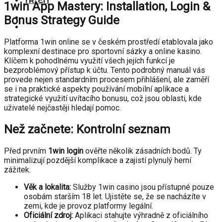
TR
/
EN
1win App Mastery: Installation, Login &
Bonus Strategy Guide
Platforma 1win online se v českém prostředí etablovala jako
komplexní destinace pro sportovní sázky a online kasino.
Klíčem k pohodlnému využití všech jejích funkcí je
bezproblémový přístup k účtu. Tento podrobný manuál vás
provede nejen standardním procesem přihlášení, ale zaměří
se i na praktické aspekty používání mobilní aplikace a
strategické využití uvítacího bonusu, což jsou oblasti, kde
uživatelé nejčastěji hledají pomoc.
Než začnete: Kontrolní seznam
Před prvním
1win login
ověřte několik zásadních bodů. Ty
minimalizují pozdější komplikace a zajistí plynulý herní
zážitek.
Věk a lokalita:
Služby 1win casino jsou přístupné pouze
osobám starším 18 let. Ujistěte se, že se nacházíte v
zemi, kde je provoz platformy legální.
Oficiální zdroj:
Aplikaci stahujte výhradně z oficiálního