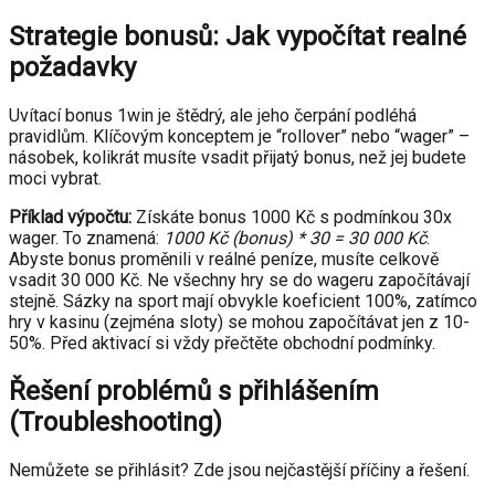
Strategie bonusů: Jak vypočítat realné
požadavky
Uvítací bonus 1win je štědrý, ale jeho čerpání podléhá
pravidlům. Klíčovým konceptem je “rollover” nebo “wager” –
násobek, kolikrát musíte vsadit přijatý bonus, než jej budete
moci vybrat.
Příklad výpočtu:
Získáte bonus 1000 Kč s podmínkou 30x
wager. To znamená:
1000 Kč (bonus) * 30 = 30 000 Kč
.
Abyste bonus proměnili v reálné peníze, musíte celkově
vsadit 30 000 Kč. Ne všechny hry se do wageru započítávají
stejně. Sázky na sport mají obvykle koeficient 100%, zatímco
hry v kasinu (zejména sloty) se mohou započítávat jen z 10-
50%. Před aktivací si vždy přečtěte obchodní podmínky.
Řešení problémů s přihlášením
(Troubleshooting)
Nemůžete se přihlásit? Zde jsou nejčastější příčiny a řešení.