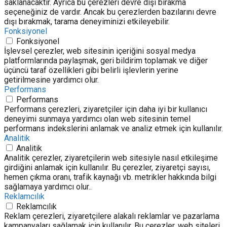
saklanacaktır. Ayrıca bu çerezleri devre dışı bırakma
seçeneğiniz de vardır. Ancak bu çerezlerden bazılarını devre
dışı bırakmak, tarama deneyiminizi etkileyebilir.
Fonksiyonel
Fonksiyonel
İşlevsel çerezler, web sitesinin içeriğini sosyal medya
platformlarında paylaşmak, geri bildirim toplamak ve diğer
üçüncü taraf özellikleri gibi belirli işlevlerin yerine
getirilmesine yardımcı olur.
Performans
Performans
Performans çerezleri, ziyaretçiler için daha iyi bir kullanıcı
deneyimi sunmaya yardımcı olan web sitesinin temel
performans indekslerini anlamak ve analiz etmek için kullanılır.
Analitik
Analitik
Analitik çerezler, ziyaretçilerin web sitesiyle nasıl etkileşime
girdiğini anlamak için kullanılır. Bu çerezler, ziyaretçi sayısı,
hemen çıkma oranı, trafik kaynağı vb. metrikler hakkında bilgi
sağlamaya yardımcı olur..
Reklamcılık
Reklamcılık
Reklam çerezleri, ziyaretçilere alakalı reklamlar ve pazarlama
kampanyaları sağlamak için kullanılır. Bu çerezler, web siteleri