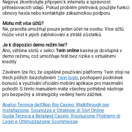
Nejprve zkontrolujte připojení k internetu a správnost
přihlašovacích údajů. Pokud problém přetrvává, použijte funkci
obnovy hesla nebo kontaktujte zákaznickou podporu.
Mohu mít více účtů?
Ne, pravidla umožňují pouze jeden účet na osobu. Více účtů
může vést k jejich zablokování a ztrátě zůstatků.
Je k dispozici demo režim her?
Ano, většina slotů v sekci
1win online
kasina je dostupná v
demo režimu, což umožňuje hrát bez rizika s virtuálními
kredity.
Závěrem lze říci, že úspěšné používání platformy 1win stojí na
třech pilířích: bezchybném
1win login
, pochopení podmínek
bonusů a využívání oficiální mobilní aplikace pro maximální
pohodlí. S tímto manuálem máte všechny potřebné nástroje
pro bezpečný a strategicky vedený herní zážitek.
Analisi Tecnica dell’App Big Casino: Walkthrough per
Installazione, Sicurezza e Strategie di Slot Online
Guida Tecnica a Betaland Casinò: Risoluzione Problemi di
Login e Ottimizzazione Scommesse