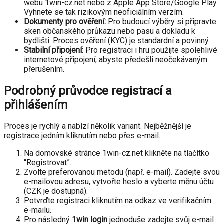
webu 1win-cz.net nebo z Apple App Store/Google Play.
Vyhnete se tak rizikovým neoficiálním verzím.
Dokumenty pro ověření:
Pro budoucí výběry si připravte
sken občanského průkazu nebo pasu a dokladu k
bydlišti. Proces ověření (KYC) je standardní a povinný.
Stabilní připojení:
Pro registraci i hru použijte spolehlivé
internetové připojení, abyste předešli neočekávaným
přerušením.
Podrobný průvodce registrací a
přihlášením
Proces je rychlý a nabízí několik variant. Nejběžnější je
registrace jedním kliknutím nebo přes e-mail.
Na domovské stránce 1win-cz.net klikněte na tlačítko
“Registrovat”.
Zvolte preferovanou metodu (např. e-mail). Zadejte svou
e-mailovou adresu, vytvořte heslo a vyberte měnu účtu
(CZK je dostupná).
Potvrďte registraci kliknutím na odkaz ve verifikačním
e-mailu.
Pro následný
1win login
jednoduše zadejte svůj e-mail